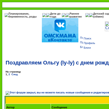
Планирование,
Дети до
Раннее
Детский са
беременность, роды
года
развитие
(обмен)
Поиск
Профиль
Блоги
Поздравляем Ольгу (ly-ly) с днем рож
На страницу
1
,
2
След.
Автор
Сообщение