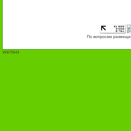
По вопросам размещен
VK675543