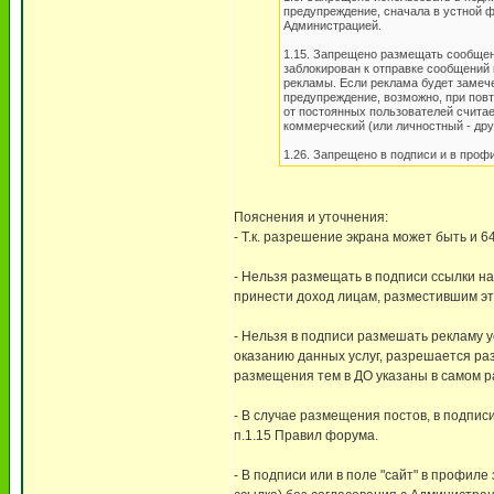
предупреждение, сначала в устной ф
Администрацией.
1.15. Запрещено размещать сообщен
заблокирован к отправке сообщений 
рекламы. Если реклама будет замече
предупреждение, возможно, при пов
от постоянных пользователей считае
коммерческий (или личностный - дру
1.26. Запрещено в подписи и в про
Пояснения и уточнения:
- Т.к. разрешение экрана может быть и 6
- Нельзя размещать в подписи ссылки на
принести доход лицам, разместившим эт
- Нельзя в подписи размешать рекламу у
оказанию данных услуг, разрешается раз
размещения тем в ДО указаны в самом р
- В случае размещения постов, в подписи
п.1.15 Правил форума.
- В подписи или в поле "сайт" в профил