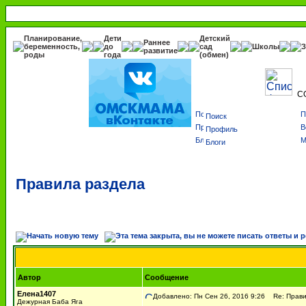
Планирование,
Дети
Детский
Раннее
беременность,
до
сад
Школы
З
развитие
роды
года
(обмен)
С
Поиск
Профиль
Блоги
Правила раздела
Автор
Сообщение
Елена1407
Добавлено: Пн Сен 26, 2016 9:26
Re: Прави
Дежурная Баба Яга