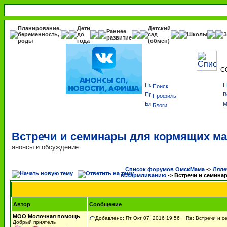
Планирование,
Дети
Детский
Раннее
беременность,
до
сад
Школы
З
развитие
роды
года
(обмен)
С
Поиск
Профиль
Блоги
Встречи и семинары для кормящих м
анонсы и обсуждение
Список форумов ОмскМама
->
Ляле
вскармливанию
->
Встречи и семина
Автор
Сообщение
МОО Молочная помощь
Добавлено: Пт Окт 07, 2016 19:56
Re: Встречи и с
Добрый приятель