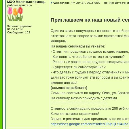
МОО Молочная помощь
Добавлено: Чт Окт 27, 2016 9:02
Re: Re: Встречи и
Добрый приятель
Приглашаем на наш новый сем
Зарегистрирован:
01.04.2014
Один из самых популярных вопросов в сообщест
Сообщения: 152
ответов на этот вопрос великое множество! Мн
женщины.
На нашем семинары вы узнаете:
- Стоит ли продолжать грудное вскармливание,
- Как понять, что ребенок готов к отлучению?
- Решает ли завершение грудного вскармливан
- Существует ли самоотлучение?
- Что делать с грудью в период отлучения? и м
Если вас тоже волнуют эти вопросы и вы хотит
именно для вас!
(ссылка не работает)
Семинар состоится по адресу: Омск, ул. Братск
На семинар можно приходить с детками
============================
Стоимость семинара по предоплате 200 руб или
Количество мест ограничено!
Запись и реквизиты для предоплаты по ссылке
https://docs.google.com/forms/d/e/1FAIpQLSf