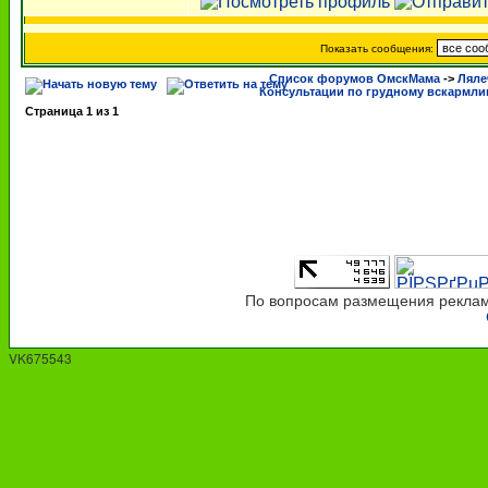
Показать сообщения:
Список форумов ОмскМама
->
Ляле
Консультации по грудному вскармл
Страница
1
из
1
По вопросам размещения рекламы
VK675543