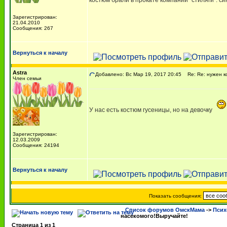
костюм брали в прокате компании "стиляги". си
Зарегистрирован:
21.04.2010
Сообщения: 267
Вернуться к началу
Astra
Добавлено: Вс Мар 19, 2017 20:45
Re: Re: нужен к
Член семьи
У нас есть костюм гусеницы, но на девочку
Зарегистрирован:
12.03.2009
Сообщения: 24194
Вернуться к началу
Показать сообщения:
Список форумов ОмскМама
->
Псих
насекомого!Выручайте!
Страница
1
из
1