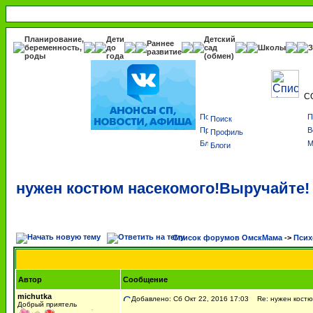
Планирование,
Дети
Детский
Раннее
беременность,
до
сад
Школы
З
развитие
роды
года
(обмен)
С
Поиск
Профиль
Блоги
нужен костюм насекомого!Выручайте!
Список форумов ОмскМама
->
Псих
Автор
Сообщение
michutka
Добавлено: Сб Окт 22, 2016 17:03
Re: нужен костю
Добрый приятель