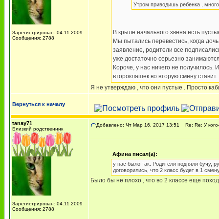
Утром приводишь ребенка , много
В крыле начального звена есть пусты
Зарегистрирован: 04.11.2009
Сообщения: 2788
Мы пытались перевестись, когда дочь
заявление, родители все подписались
уже достаточно серьезно занимаются 
Короче, у нас ничего не получилось. И
второклашек во вторую смену ставит.
Я не утверждаю , что они пустые . Просто ка
Вернуться к началу
tanay71
Добавлено: Чт Мар 16, 2017 13:51
Re: Re: У кого
Близкий родственник
Афина писал(а):
у нас было так. Родители подняли бучу, р
договорились, что 2 класс будет в 1 смену
Было бы не плохо , что во 2 классе еще поход
Зарегистрирован: 04.11.2009
Сообщения: 2788