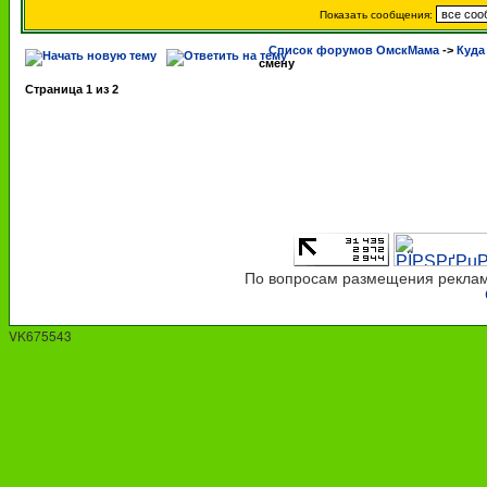
Показать сообщения:
Список форумов ОмскМама
->
Куда
смену
Страница
1
из
2
По вопросам размещения рекламы
VK675543