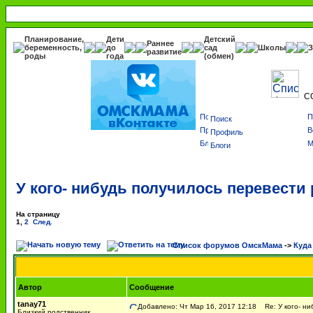
Планирование,
Дети
Детский
Раннее
беременность,
до
сад
Школы
З
развитие
роды
года
(обмен)
С
Поиск
Профиль
Блоги
У кого- нибудь получилось перевести 
На страницу
1
,
2
След.
Список форумов ОмскМама
->
Куда
Автор
Сообщение
tanay71
Добавлено: Чт Мар 16, 2017 12:18
Re: У кого- ни
Близкий родственник