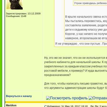
Утром приводишь ребенка ,
Зарегистрирован: 13.12.2009
Сообщения: 1148
В крыле начального звена ест
Мы пытались перевестись, когд
составляла заявление, родите
дети к седьмому классу уже д
Короче, у нас ничего не получи
наверное, второклашек во вто
Я не утверждаю , что они пустые . Пр
Ну, это же не значит, что он не использует
учебного кабинета для начальной школы. К 
закрепленных за каждым классом учебных пом
ростовой мебели, к примеру? И куда выгонять
предназначением?
Для того, чтобы написать письмо грамотно, вы
что аргументы администрации школы будут б
Вернуться к началу
MeriAnn
Добавлено: Чт Мар 16, 2017 19:18
Re: Re: У кого