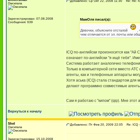
Добавлено: Ср Окт 22, 2008 11:30
Re: Re: IC
Омскпапа
Зарегистрирован: 07.08.2008
МамОля писал(а):
Сообщения: 639
Девочки, объясните отсталой
, 
чем отличается от эл. почты или о
ICQ по-английски произносится как "Ай Си
означает по-английски "я ищё тебя". Им
Система работает аналогично телефонии
Только в компьютерной сети вместо АТС 
агенты, как и телефонные аппараты мог
Хотя аська (ICQ) стала стандартом для 
делают программно совместимые агенты,
Сам я работаю с "кипом" (qip). Мне это
Вернуться к началу
Shel
Добавлено: Пт Фев 20, 2009 22:05
Re: ICQ -
Омскпапа
Зарегистрирован: 15.10.2008