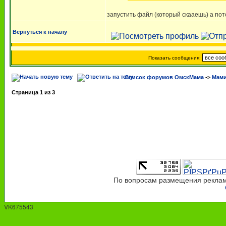
запустить файл (который скааешь) а пото
Вернуться к началу
Показать сообщения:
Список форумов ОмскМама
->
Мами
Страница
1
из
3
По вопросам размещения рекламы
VK675543