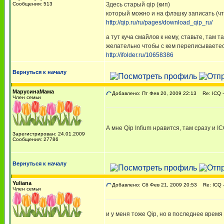
Сообщения: 513
Здесь старый qip (кип)
который можно и на флэшку записать (чт
http://qip.ru/ru/pages/download_qip_ru/
а тут куча смайлов к нему, ставьте, там 
желательно чтобы с кем переписываетес
http://ifolder.ru/10658386
Вернуться к началу
МарусинаМама
Добавлено: Пт Фев 20, 2009 22:13
Re: ICQ -
Член семьи
А мне Qip Infium нравится, там сразу и I
Зарегистрирован: 24.01.2009
Сообщения: 27786
Вернуться к началу
Yuliana
Добавлено: Сб Фев 21, 2009 20:53
Re: ICQ -
Член семьи
и у меня тоже Qip, но в последнее врем