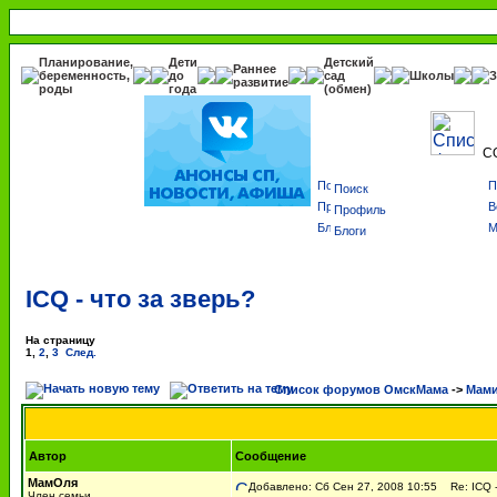
Планирование,
Дети
Детский
Раннее
беременность,
до
сад
Школы
З
развитие
роды
года
(обмен)
С
Поиск
Профиль
Блоги
ICQ - что за зверь?
На страницу
1
,
2
,
3
След.
Список форумов ОмскМама
->
Мами
Автор
Сообщение
МамОля
Добавлено: Сб Сен 27, 2008 10:55
Re: ICQ -
Член семьи