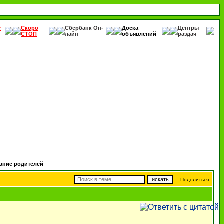
е
Скоро
Сбербанк Он-
Доска
Центры
СТОП
лайн
объявлений
раздач
ание родителей
Поделиться: