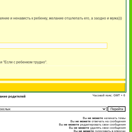
яние и ненависть к ребенку, желание отшлепать его, а заодно и мужа)))
и "Если с ребенком трудно".
Часовой пояс: GMT + 6
ание родителей
Вы
не можете
начинать темы
Вы
не можете
отвечать на сообщения
Вы
не можете
редактировать свои сообщения
Вы
не можете
удалять свои сообщения
Вы
не можете
голосовать в опросах