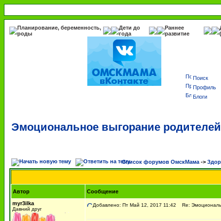
Планирование, беременность,
Дети до
Раннее
роды
года
развитие
Поиск
Профиль
Блоги
Эмоциональное выгорание родителей
Список форумов ОмскМама
->
Здор
Автор
Сообщение
myr3ilka
Добавлено: Пт Май 12, 2017 11:42
Re: Эмоциональ
Давний друг