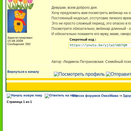
Девушки, всем доброго дня.
Хочу предложить вам посмотреть вебинар на о
Постоянный недосып, отстутсвие личного време
Это не просто сложный период, это опасно в 
Посмотрите обязательно, вебинар длинный - о
И обязательно покажите его мужу, маме, свекро
Зарегистрирован:
Секретный код :
15.08.2009
Сообщения: 582
https://youtu.be/yjlaIlND7QM
Автор -Людмила Петрановская. Семейный психоло
Вернуться к началу
Список форумов ОмскМама
->
Здор
Страница
1
из
1