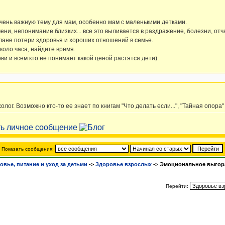
чень важную тему для мам, особенно мам с маленькими детками.
ни, непонимание близких... все это выливается в раздражение, болезни, отча
плане потери здоровья и хороших отношений в семье.
коло часа, найдите время.
ви и всем кто не понимает какой ценой растятся дети).
г. Возможно кто-то ее знает по книгам "Что делать если...", "Тайная опора" 
Показать сообщения:
овье, питание и уход за детьми
->
Здоровье взрослых
->
Эмоциональное выгор
Перейти: