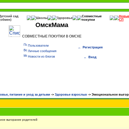
Детский сад
Совместные
Новы
Школы
Здоровье
(обмен)
покупки
СП
ОмскМама
СОВМЕСТНЫЕ ПОКУПКИ В ОМСКЕ
Пользователи
Регистрация
Личные сообщения
Новости из блогов
Вход
овье, питание и уход за детьми
->
Здоровье взрослых
->
Эмоциональное выгор
ное выгорание родителей