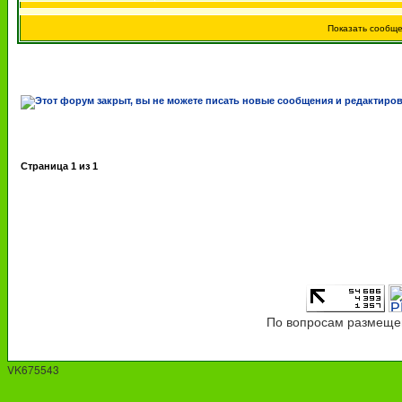
Показать сообщ
Страница
1
из
1
По вопросам размещен
VK675543