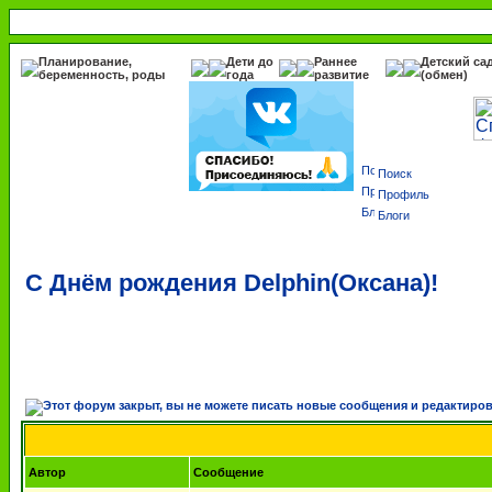
Планирование,
Дети до
Раннее
Детский са
беременность, роды
года
развитие
(обмен)
Поиск
Профиль
Блоги
С Днём рождения Delphin(Оксана)!
Автор
Сообщение