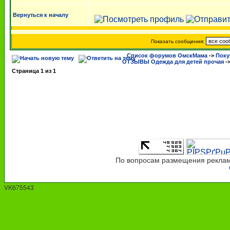
Вернуться к началу
Показать сообщения:
Список форумов ОмскМама
->
Поку
ОТЗЫВЫ Одежда для детей прочая
-
Страница
1
из
1
По вопросам размещения рекламы
VK675543