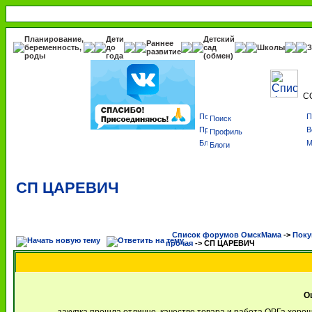
Планирование,
Дети
Детский
Раннее
беременность,
до
сад
Школы
З
развитие
роды
года
(обмен)
С
Поиск
Профиль
Блоги
СП ЦАРЕВИЧ
Список форумов ОмскМама
->
Поку
прочая
->
СП ЦАРЕВИЧ
О