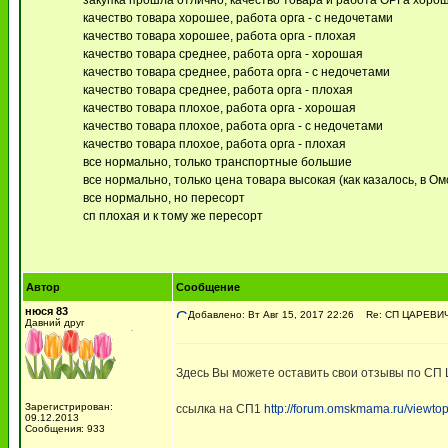
закупка прошла отлично, качество товара и работа ОРГа хоро
качество товара хорошее, работа орга - с недочетами
качество товара хорошее, работа орга - плохая
качество товара среднее, работа орга - хорошая
качество товара среднее, работа орга - с недочетами
качество товара среднее, работа орга - плохая
качество товара плохое, работа орга - хорошая
качество товара плохое, работа орга - с недочетами
качество товара плохое, работа орга - плохая
все нормально, только транспортные большие
все нормально, только цена товара высокая (как казалось, в Ом
все нормально, но пересорт
сп плохая и к тому же пересорт
Автор
Сообщение
нюся 83
Добавлено: Вт Авг 15, 2017 22:26
Re: СП ЦАРЕВИ
Давний друг
Здесь Вы можете оставить свои отзывы по С
Зарегистрирован:
ссылка на СП1
http://forum.omskmama.ru/viewto
09.12.2013
Сообщения: 933