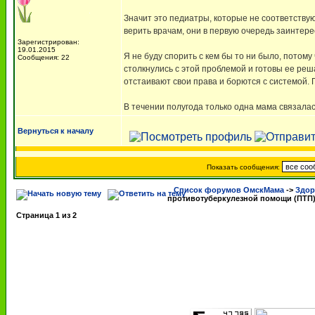
Значит это педиатры, которые не соответству
верить врачам, они в первую очередь заинтер
Зарегистрирован:
19.01.2015
Я не буду спорить с кем бы то ни было, потом
Сообщения: 22
столкнулись с этой проблемой и готовы ее реш
отстаивают свои права и борются с системой. 
В течении полугода только одна мама связалас
Вернуться к началу
Показать сообщения:
Список форумов ОмскМама
->
Здор
противотуберкулезной помощи (ПТП
Страница
1
из
2