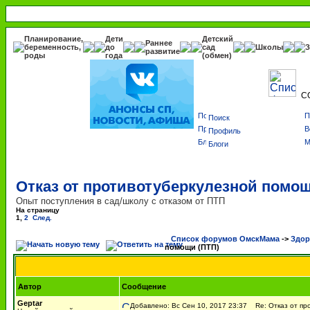
Планирование,
Дети
Детский
Раннее
беременность,
до
сад
Школы
З
развитие
роды
года
(обмен)
С
Поиск
Профиль
Блоги
Отказ от противотуберкулезной помощ
Опыт поступления в сад/школу с отказом от ПТП
На страницу
1
,
2
След.
Список форумов ОмскМама
->
Здор
помощи (ПТП)
Автор
Сообщение
Geptar
Добавлено: Вс Сен 10, 2017 23:37
Re: Отказ от пр