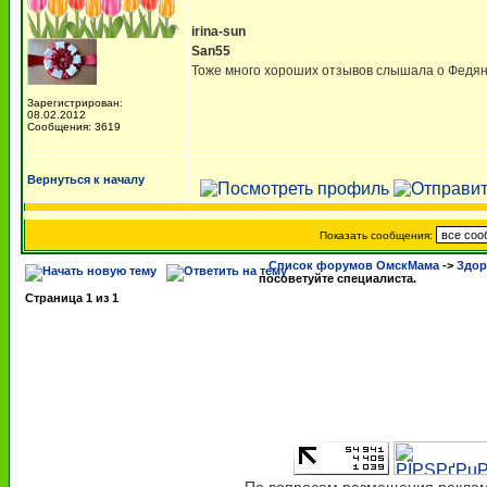
irina-sun
San55
Тоже много хороших отзывов слышала о Федян
Зарегистрирован:
08.02.2012
Сообщения: 3619
Вернуться к началу
Показать сообщения:
Список форумов ОмскМама
->
Здор
посоветуйте специалиста.
Страница
1
из
1