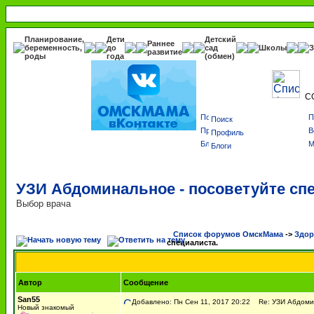
Планирование,
Дети
Детский
Раннее
беременность,
до
сад
Школы
З
развитие
роды
года
(обмен)
С
Поиск
Профиль
Блоги
УЗИ Абдоминальное - посоветуйте сп
Выбор врача
Список форумов ОмскМама
->
Здор
специалиста.
Автор
Сообщение
San55
Добавлено: Пн Сен 11, 2017 20:22
Re: УЗИ Абдомин
Новый знакомый