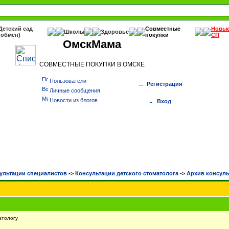
Детский сад
Совместные
Новы
Школы
Здоровье
(обмен)
покупки
СП
ОмскМама
СОВМЕСТНЫЕ ПОКУПКИ В ОМСКЕ
Пользователи
Регистрация
Личные сообщения
Новости из блогов
Вход
ультации специалистов
->
Консультации детского стоматолога
->
Архив консуль
атологу