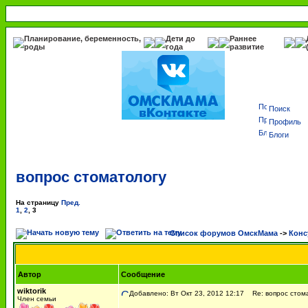
Планирование, беременность,
Дети до
Раннее
роды
года
развитие
Поиск
Профиль
Блоги
вопрос стоматологу
На страницу
Пред.
1
,
2
,
3
Список форумов ОмскМама
->
Конс
Автор
Сообщение
wiktorik
Добавлено: Вт Окт 23, 2012 12:17
Re: вопрос стом
Член семьи