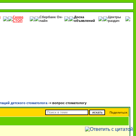
е
Скоро
Сбербанк Он-
Доска
Центры
СТОП
лайн
объявлений
раздач
таций детского стоматолога
->
вопрос стоматологу
Поделиться: