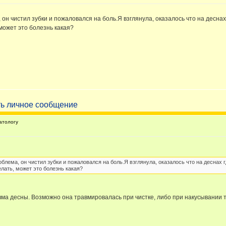
 он чистил зубки и пожаловался на боль.Я взглянула, оказалось что на деснах
может это болезнь какая?
атологу
облема, он чистил зубки и пожаловался на боль.Я взглянула, оказалось что на деснах 
лать, может это болезнь какая?
вма десны. Возможно она травмировалась при чистке, либо при накусывании т