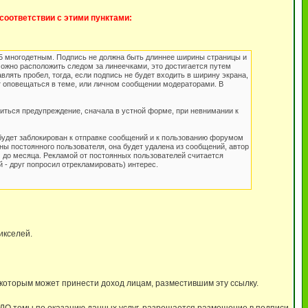
соответствии с этими пунктами:
о 5 многодетным. Подпись не должна быть длиннее ширины страницы и
ожно расположить следом за линеечками, это достигается путем
лять пробел, тогда, если подпись не будет входить в ширину экрана,
т оповещаться в теме, или личном сообщении модераторами. В
иться предупреждение, сначала в устной форме, при невнимании к
будет заблокирован к отправке сообщений и к пользованию форумом
ны постоянного пользователя, она будет удалена из сообщений, автор
 до месяца. Рекламой от постоянных пользователей считается
 - друг попросил отрекламировать) интерес.
икселей.
 которым может принести доход лицам, разместившим эту ссылку.