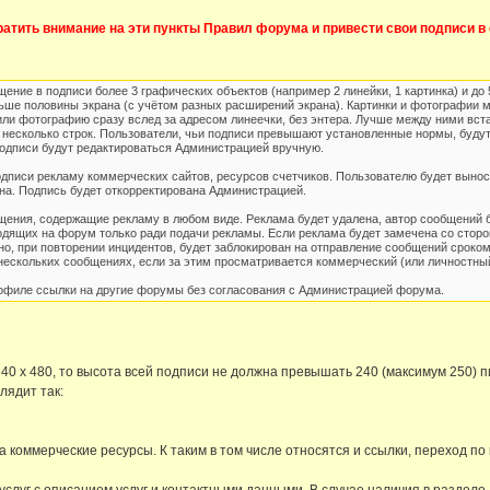
атить внимание на эти пункты Правил форума и привести свои подписи в 
ение в подписи более 3 графических объектов (например 2 линейки, 1 картинка) и д
ьше половины экрана (с учётом разных расширений экрана). Картинки и фотографии м
или фотографию сразу вслед за адресом линеечки, без энтера. Лучше между ними встав
 несколько строк. Пользователи, чьи подписи превышают установленные нормы, буду
подписи будут редактироваться Администрацией вручную.
одписи рекламу коммерческих сайтов, ресурсов счетчиков. Пользователю будет вынос
на. Подпись будет откорректирована Администрацией.
щения, содержащие рекламу в любом виде. Реклама будет удалена, автор сообщений 
ходящих на форум только ради подачи рекламы. Если реклама будет замечена со сторо
о, при повторении инцидентов, будет заблокирован на отправление сообщений сроком
нескольких сообщениях, если за этим просматривается коммерческий (или личностный
рофиле ссылки на другие форумы без согласования с Администрацией форума.
640 х 480, то высота всей подписи не должна превышать 240 (максимум 250) п
лядит так:
 коммерческие ресурсы. К таким в том числе относятся и ссылки, переход по