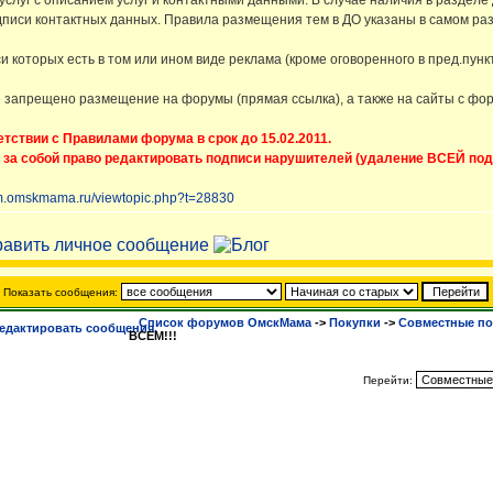
слуг с описанием услуг и контактными данными. В случае наличия в раздел
подписи контактных данных. Правила размещения тем в ДО указаны в самом ра
 которых есть в том или ином виде реклама (кроме оговоренного в пред.пунк
е запрещено размещение на форумы (прямая ссылка), а также на сайты с фо
етствии с Правилами форума в срок до 15.02.2011.
 за собой право редактировать подписи нарушителей (удаление ВСЕЙ под
rum.omskmama.ru/viewtopic.php?t=28830
Показать сообщения:
Список форумов ОмскМама
->
Покупки
->
Cовместные по
ВСЕМ!!!
Перейти: