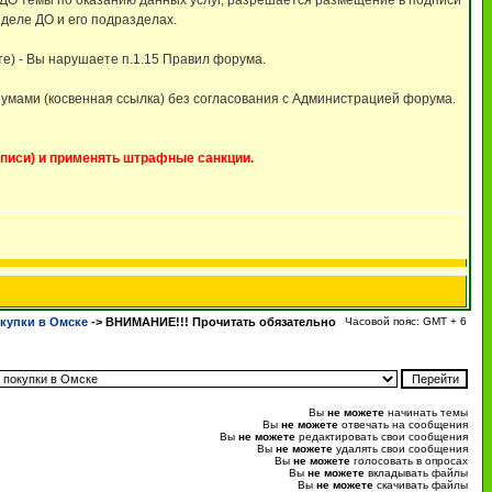
е ДО темы по оказанию данных услуг, разрешается размещение в подписи
зделе ДО и его подразделах.
те) - Вы нарушаете п.1.15 Правил форума.
румами (косвенная ссылка) без согласования с Администрацией форума.
писи) и применять штрафные санкции.
купки в Омске
->
ВНИМАНИЕ!!! Прочитать обязательно
Часовой пояс: GMT + 6
Вы
не можете
начинать темы
Вы
не можете
отвечать на сообщения
Вы
не можете
редактировать свои сообщения
Вы
не можете
удалять свои сообщения
Вы
не можете
голосовать в опросах
Вы
не можете
вкладывать файлы
Вы
не можете
скачивать файлы