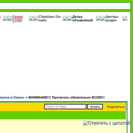
е
Скоро
Сбербанк Он-
Доска
Центры
СТОП
лайн
объявлений
раздач
купки в Омске
->
ВНИМАНИЕ!!! Прочитать обязательно ВСЕМ!!!
Поделиться: