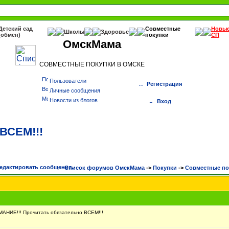
Детский сад
Совместные
Новы
Школы
Здоровье
(обмен)
покупки
СП
ОмскМама
СОВМЕСТНЫЕ ПОКУПКИ В ОМСКЕ
Пользователи
Регистрация
Личные сообщения
Новости из блогов
Вход
ВСЕМ!!!
Список форумов ОмскМама
->
Покупки
->
Cовместные по
НИЕ!!! Прочитать обязательно ВСЕМ!!!