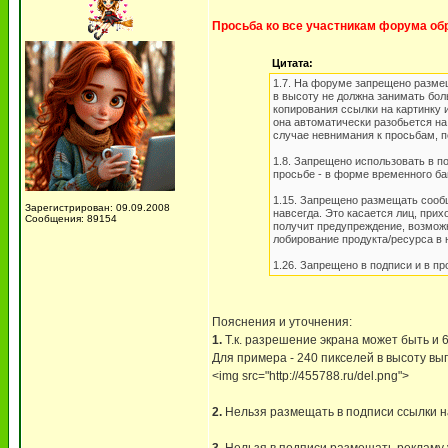
Просьба ко все участникам форума обр
Цитата:
1.7. На форуме запрещено размещ
в высоту не должна занимать бол
копирования ссылки на картинку 
она автоматически разобьется на
случае невнимания к просьбам, 
1.8. Запрещено использовать в п
просьбе - в форме временного ба
1.15. Запрещено размещать сооб
Зарегистрирован: 09.09.2008
навсегда. Это касается лиц, при
Сообщения: 89154
получит предупреждение, возможн
лобирование продукта/ресурса в 
1.26. Запрещено в подписи и в п
Пояснения и уточнения:
1.
Т.к. разрешение экрана может быть и 
Для примера - 240 пикселей в высоту выг
<img src="http://455788.ru/del.png">
2.
Нельзя размещать в подписи ссылки на