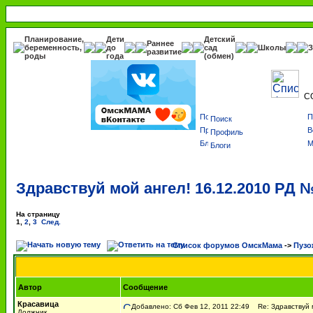
Планирование,
Дети
Детский
Раннее
беременность,
до
сад
Школы
З
развитие
роды
года
(обмен)
С
Поиск
Профиль
Блоги
Здравствуй мой ангел! 16.12.2010 РД 
На страницу
1
,
2
,
3
След.
Список форумов ОмскМама
->
Пузо
Автор
Сообщение
Красавица
Добавлено: Сб Фев 12, 2011 22:49
Re: Здравствуй 
Должник