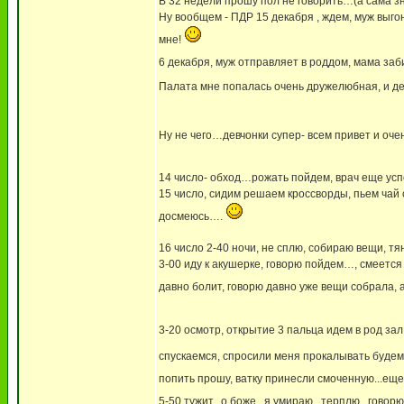
В 32 недели прошу пол не говорить…(а сама з
Ну вообщем - ПДР 15 декабря , ждем, муж выго
мне!
6 декабря, муж отправляет в роддом, мама з
Палата мне попалась очень дружелюбная, и де
Ну не чего…девчонки супер- всем привет и оче
14 число- обход…рожать пойдем, врач еще ус
15 число, сидим решаем кроссворды, пьем чай
досмеюсь….
16 число 2-40 ночи, не сплю, собираю вещи, тян
3-00 иду к акушерке, говорю пойдем…, смеется
давно болит, говорю давно уже вещи собрала,
3-20 осмотр, открытие 3 пальца идем в род зал!!
спускаемся, спросили меня прокалывать будем,
попить прошу, ватку принесли смоченную...еще
5-50 тужит...о боже...я умираю...терплю...говор