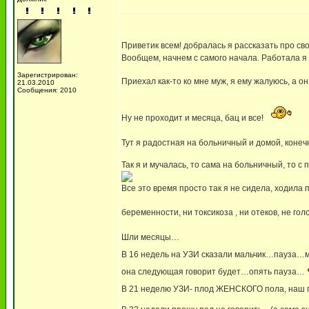
Приветик всем! добралась я рассказать про с
Вообщем, начнем с самого начала. Работала я 
Зарегистрирован:
Приехал как-то ко мне муж, я ему жалуюсь, а о
21.03.2010
Сообщения: 2010
Ну не проходит и месяца, бац и все!
Тут я радостная на больничный и домой, конечн
Так я и мучалась, то сама на больничный, то с
Все это время просто так я не сидела, ходила 
беременности, ни токсикоза , ни отеков, не го
Шли месяцы…
В 16 недель на УЗИ сказали мальчик…пауз
она следующая говорит будет…опять пауза…
В 21 неделю УЗИ- плод ЖЕНСКОГО пола, наш п