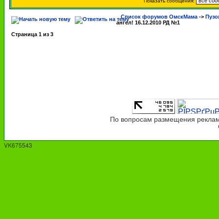
Показать сообщения:
Список форумов ОмскМама
->
Пузо
ангел! 16.12.2010 РД №1
Страница
1
из
3
По вопросам размещения рекламы
VK675543