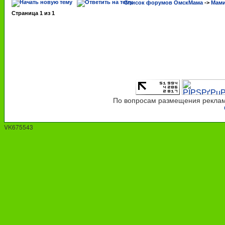
Список форумов ОмскМама
->
Мами
Страница
1
из
1
По вопросам размещения рекламы
VK675543