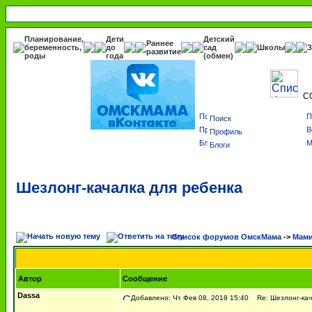
Планирование,
Дети
Детский
Раннее
беременность,
до
сад
Школы
З
развитие
роды
года
(обмен)
С
Поиск
Профиль
Блоги
Шезлонг-качалка для ребенка
Список форумов ОмскМама
->
Мами
Автор
Сообщение
Dassa
Добавлено: Чт Фев 08, 2018 15:40
Re: Шезлонг-кач