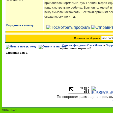
прибавляла нормально, зубы пошли в срок. еди
надо смотреть по ребенку. Если он голодный и к
вижу смысла настаивать. Все таки организм реб
страшно, скучно и т.д.
Вернуться к началу
Показать сообщения:
Список форумов ОмскМама
->
Здор
правильнее кормить?
Страница
1
из
1
По вопросам размещения рекламы
VK675543