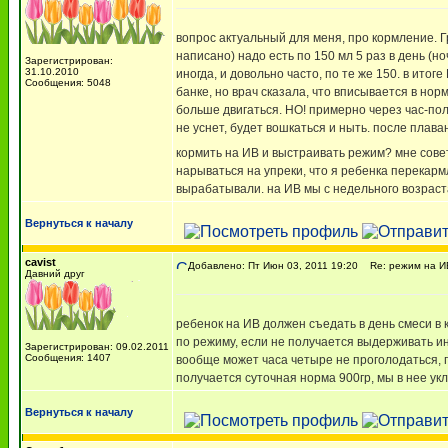
вопрос актуальный для меня, про кормление. Гр
написано) надо есть по 150 мл 5 раз в день (н
Зарегистрирован:
31.10.2010
иногда, и довольно часто, по те же 150. в итог
Сообщения: 5048
банке, но врач сказала, что вписывается в норм
больше двигаться. НО! примерно через час-полт
не уснет, будет вошкаться и ныть. после плава
кормить на ИВ и выстраивать режим? мне совет
нарываться на упреки, что я ребенка перекарм
вырабатывали. на ИВ мы с недельного возраст
Вернуться к началу
cavist
Добавлено: Пт Июн 03, 2011 19:20
Re: режим на ИВ
Давний друг
ребенок на ИВ должен съедать в день смеси в 
по режиму, если не получается выдерживать ин
Зарегистрирован: 09.02.2011
Сообщения: 1407
вообще может часа четыре не проголодаться, гл
получается суточная норма 900гр, мы в нее укл
Вернуться к началу