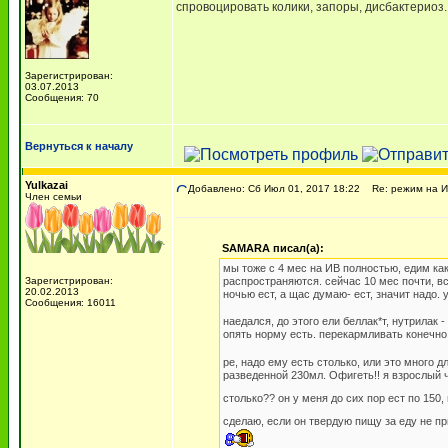
спровоцировать колики, запоры, дисбактериоз. 
Зарегистрирован:
03.07.2013
Сообщения: 70
Вернуться к началу
Yulkazai
Добавлено: Сб Июл 01, 2017 18:22
Re: режим на ИВ
Член семьи
SAMARA писал(а):
мы тоже с 4 мес на ИВ полностью, едим как
Зарегистрирован:
распространяются. сейчас 10 мес почти, вс
20.02.2013
ночью ест, а щас думаю- ест, значит надо.
Сообщения: 16011
наедался, до этого ели беллак*т, нутрилак 
опять норму есть. перекармливать конечно
ре, надо ему есть столько, или это много д
разведенной 230мл. Офигеть!! я взрослый ч
столько?? он у меня до сих пор ест по 150,
сделаю, если он твердую пищу за еду не п