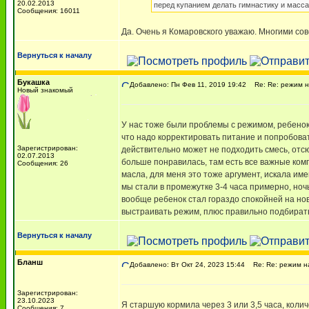
20.02.2013
перед купанием делать гимнастику и масса
Сообщения: 16011
Да. Очень я Комаровского уважаю. Многими со
Вернуться к началу
Букашка
Добавлено: Пн Фев 11, 2019 19:42
Re: Re: режим на
Новый знакомый
У нас тоже были проблемы с режимом, ребенок 
что надо корректировать питание и попробова
Зарегистрирован:
действительно может не подходить смесь, отсю
02.07.2013
больше понравилась, там есть все важные комп
Сообщения: 26
масла, для меня это тоже аргумент, искала им
мы стали в промежутке 3-4 часа примерно, ноч
вообще ребенок стал гораздо спокойней на нов
выстраивать режим, плюс правильно подбирать
Вернуться к началу
Бланш
Добавлено: Вт Окт 24, 2023 15:44
Re: Re: режим на
Зарегистрирован:
23.10.2023
Я старшую кормила через 3 или 3,5 часа, колич
Сообщения: 7