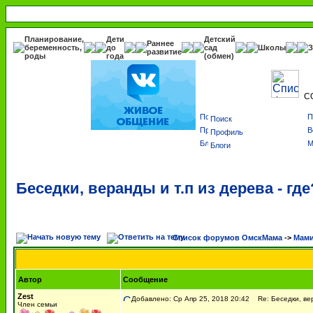
Планирование,
Дети
Детский
Раннее
беременность,
до
сад
Школы
З
развитие
роды
года
(обмен)
С
Поиск
Профиль
Блоги
Беседки, веранды и т.п из дерева - где
Список форумов ОмскМама
->
Мами
Автор
Сообщение
Zest
Добавлено: Ср Апр 25, 2018 20:42
Re: Беседки, вер
Член семьи