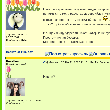
Нужно построить открытую веранду-пристройку 
понимаю. По моим расчетам дерева уйдет куба т
считают за нее "180, ну со скидкой 160т.р"
С
хотят? Ну 9 столбов, навес и перила разве мог
В общем я ищу "деревянщиков", которые не луп
Зарегистрирован:
06.07.2009
Просто уличная беседка.
Сообщения: 3752
Кто знает где взять таких мастеров?
Вернуться к началу
RozaLitta
Добавлено: Сб Янв 11, 2020 21:15
Re: Re: Беседки, 
Новый знакомый
Нашли?
Зарегистрирован: 11.01.2020
Сообщения: 14