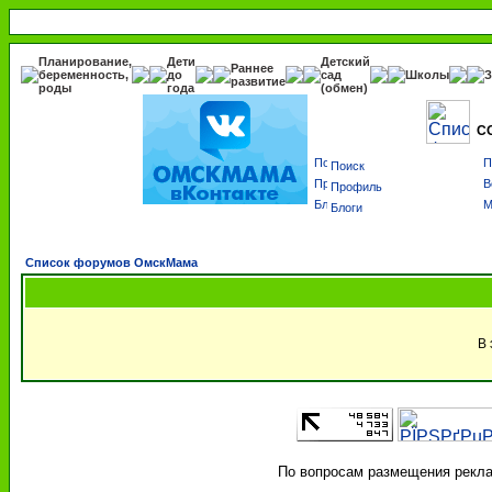
Планирование,
Дети
Детский
Раннее
беременность,
до
сад
Школы
З
развитие
роды
года
(обмен)
С
Поиск
Профиль
Блоги
Список форумов ОмскМама
В 
По вопросам размещения реклам