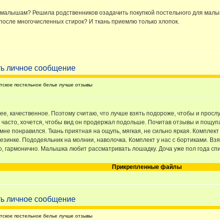
ку малышам? Решила родственников озадачить покупкой постельного для малы
 после многочисленных стирок? И ткань приемлю только хлопок.
тское постельное белье лучше отзывы
е, качественное. Поэтому считаю, что лучше взять подороже, чтобы и прос
ь часто, хочется, чтобы вид он продержал подольше. Почитав отзывы и пощуп
мне понравился. Ткань приятная на ощупь, мягкая, не сильно яркая. Комплект и
езинке. Пододеяльник на молнии, наволочка. Комплект у нас с бортиками. Взя
о, гармонично. Малышка любит рассматривать лошадку. Доча уже пол года спи
Прикрепленные файлы
тское постельное белье лучше отзывы