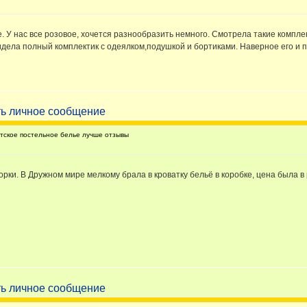
ое. У нас все розовое, хочется разнообразить немного. Смотрела такие компле
Видела полный комплектик с одеялком,подушкой и бортиками. Наверное его и 
тское постельное белье лучше отзывы
орки. В Дружном мире мелкому брала в кроватку бельё в коробке, цена была в