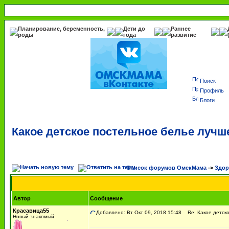
Планирование, беременность,
Дети до
Раннее
роды
года
развитие
Поиск
Профиль
Блоги
Какое детское постельное белье луч
Список форумов ОмскМама
->
Здор
Автор
Сообщение
Красавица55
Добавлено: Вт Окт 09, 2018 15:48
Re: Какое детско
Новый знакомый