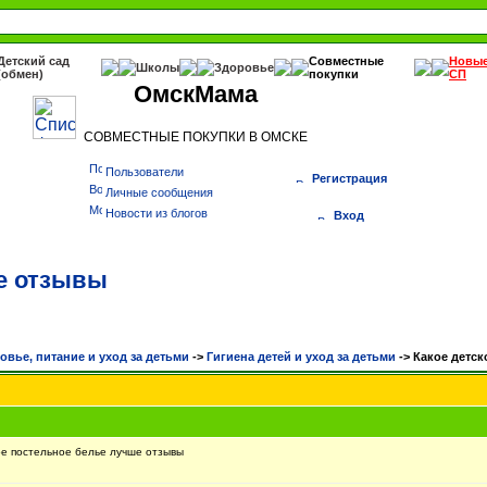
Детский сад
Совместные
Новы
Школы
Здоровье
(обмен)
покупки
СП
ОмскМама
СОВМЕСТНЫЕ ПОКУПКИ В ОМСКЕ
Пользователи
Регистрация
Личные сообщения
Новости из блогов
Вход
ше отзывы
овье, питание и уход за детьми
->
Гигиена детей и уход за детьми
->
Какое детск
е постельное белье лучше отзывы