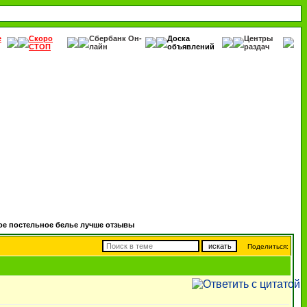
е
Скоро
Сбербанк Он-
Доска
Центры
СТОП
лайн
объявлений
раздач
ое постельное белье лучше отзывы
Поделиться: