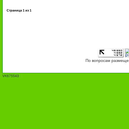
Страница
1
из
1
По вопросам размещен
VK675543