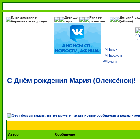
Планирование,
Дети до
Раннее
Детский са
беременность, роды
года
развитие
(обмен)
Поиск
Профиль
Блоги
C Днём рождения Мария (Олексёнок)!
Автор
Сообщение