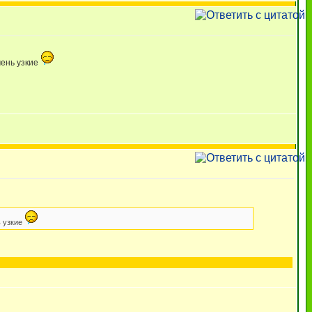
чень узкие
ь узкие