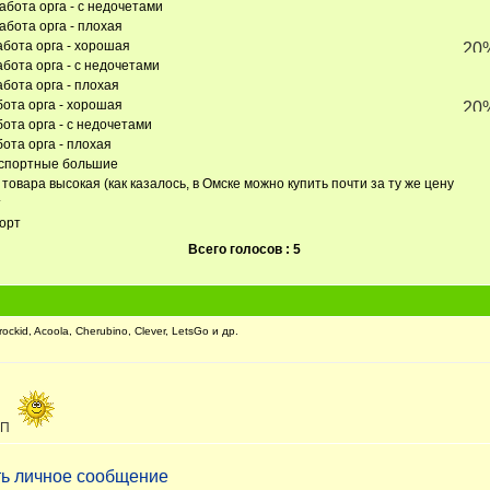
абота орга - с недочетами
абота орга - плохая
абота орга - хорошая
абота орга - с недочетами
абота орга - плохая
бота орга - хорошая
бота орга - с недочетами
бота орга - плохая
нспортные большие
товара высокая (как казалось, в Омске можно купить почти за ту же цену
т
сорт
Всего голосов : 5
kid, Acoola, Cherubino, Clever, LetsGo и др.
СП