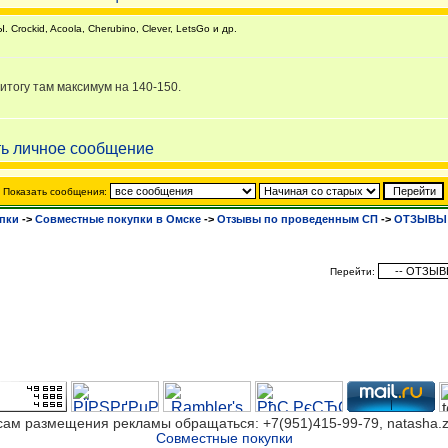
rockid, Acoola, Cherubino, Clever, LetsGo и др.
итогу там максимум на 140-150.
Показать сообщения:
пки
->
Cовместные покупки в Омске
->
Отзывы по проведенным СП
->
ОТЗЫВЫ О
Перейти:
сам размещения рекламы обращаться: +7(951)415-99-79, natasha.z
Совместные покупки