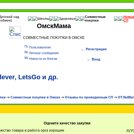
Детский сад
Совместные
Новы
Школы
Здоровье
(обмен)
покупки
СП
ОмскМама
СОВМЕСТНЫЕ ПОКУПКИ В ОМСКЕ
Пользователи
Регистрация
Личные сообщения
Новости из блогов
Вход
ever, LetsGo и др.
пки
->
Cовместные покупки в Омске
->
Отзывы по проведенным СП
->
ОТЗЫВЫ О
Оцените качество закупки
чество товара и работа орга хорошие