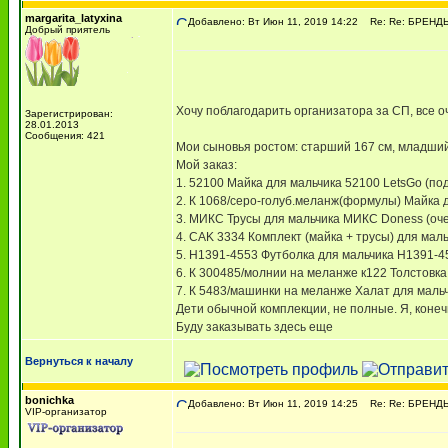
margarita_latyxina
Добавлено: Вт Июн 11, 2019 14:22
Re: Re: БРЕНДЫ. C
Добрый приятель
Хочу поблагодарить организатора за СП, все о
Зарегистрирован:
28.01.2013
Сообщения: 421
Мои сыновья ростом: старший 167 см, младший
Мой заказ:
1. 52100 Майка для мальчика 52100 LetsGo (под
2. К 1068/серо-голуб.меланж(формулы) Майка д
3. МИКС Трусы для мальчика МИКС Doness (очен
4. CAK 3334 Комплект (майка + трусы) для маль
5. Н1391-4553 Футболка для мальчика Н1391-45
6. К 300485/молнии на меланже к122 Толстовка 
7. К 5483/машинки на меланже Халат для мальч
Дети обычной комплекции, не полные. Я, конеч
Буду заказывать здесь еще
Вернуться к началу
bonichka
Добавлено: Вт Июн 11, 2019 14:25
Re: Re: БРЕНДЫ. C
VIP-организатор