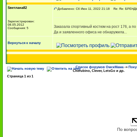
Sветлана82
Добавлено: Сб Июн 11, 2022 21:18
Re: Re: БРЕНДЫ. C
Зарегистрирован:
08.05.2012
Заказала спортивный костюм на рост 176, а по 
Сообщения: 5
Да и заявленного офиса не обнаружила...
Вернуться к началу
Список форумов ОмскМама
->
Поку
Cherubino, Clever, LetsGo и др.
Страница
1
из
1
По вопро