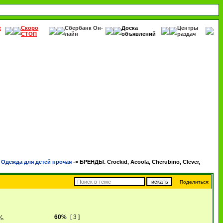
е
Скоро
Сбербанк Он-
Доска
Центры
СТОП
лайн
объявлений
раздач
дежда для детей прочая
->
БРЕНДЫ. Crockid, Acoola, Cherubino, Clever,
Поделиться:
60%
[ 3 ]