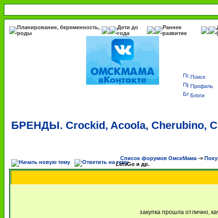
Планирование, беременность,
Дети до
Раннее
роды
года
развитие
Поиск
Профиль
Блоги
БРЕНДЫ. Crockid, Acoola, Cherubino, Cl
Список форумов ОмскМама
->
Поку
LetsGo и др.
закупка прошла отлично, ка