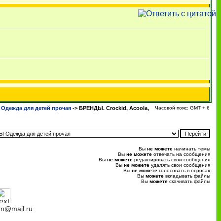
дежда для детей прочая
->
БРЕНДЫ. Crockid, Acoola,
Часовой пояс: GMT + 6
Вы
не можете
начинать темы
Вы
не можете
отвечать на сообщения
Вы
не можете
редактировать свои сообщения
Вы
не можете
удалять свои сообщения
Вы
не можете
голосовать в опросах
Вы
можете
вкладывать файлы
Вы
можете
скачивать файлы
n@mail.ru