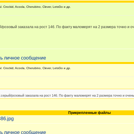
rockid, Acoola, Cherubino, Clever, LetsGo и др.
й/розовый заказала на рост 146. По факту маломерят на 2 размера точно и о
rockid, Acoola, Cherubino, Clever, LetsGo и др.
т.серый/розовый заказала на рост 146. По факту маломерят на 2 размера точно и очен
Прикрепленные файлы