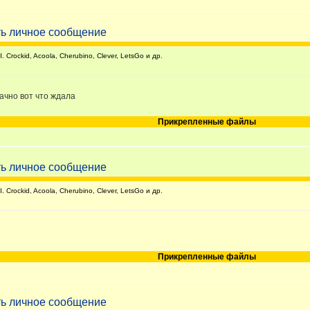
rockid, Acoola, Cherubino, Clever, LetsGo и др.
дачно вот что ждала
Прикрепленные файлы
rockid, Acoola, Cherubino, Clever, LetsGo и др.
Прикрепленные файлы