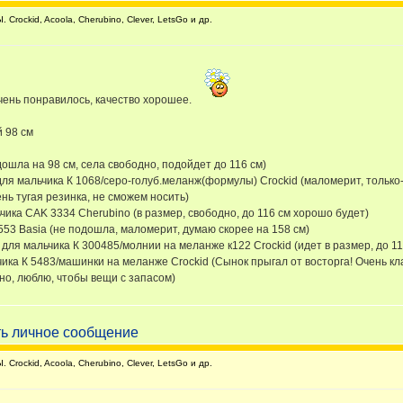
rockid, Acoola, Cherubino, Clever, LetsGo и др.
чень понравилось, качество хорошее.
 98 см
ошла на 98 см, села свободно, подойдет до 116 см)
ля мальчика К 1068/серо-голуб.меланж(формулы) Crockid (маломерит, только-
ь тугая резинка, не сможем носить)
чика CAK 3334 Cherubino (в размер, свободно, до 116 см хорошо будет)
53 Basia (не подошла, маломерит, думаю скорее на 158 см)
для мальчика К 300485/молнии на меланже к122 Crockid (идет в размер, до 11
ика К 5483/машинки на меланже Crockid (Сынок прыгал от восторга! Очень кла
но, люблю, чтобы вещи с запасом)
rockid, Acoola, Cherubino, Clever, LetsGo и др.