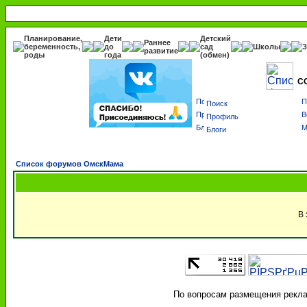
Планирование,
Дети
Детский
Раннее
беременность,
до
сад
Школы
З
развитие
роды
года
(обмен)
С
Поиск
Профиль
Блоги
Список форумов ОмскМама
В 
По вопросам размещения реклам