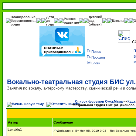
Планирование,
Дети
Детский
Раннее
беременность,
до
сад
Школы
З
развитие
роды
года
(обмен)
С
Поиск
Профиль
Блоги
Вокально-театральная студия БИС ул.
Занятия по вокалу, актёрскому мастерству, сценический речи и соль
Список форумов ОмскМама
->
Куда
театральная студия БИС ул. Дианова,
Автор
Сообщение
Lenakis1
Добавлено: Вт Ноя 05, 2019 0:03
Re: Вокально-теат