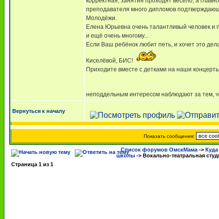
корректная, занятия проходят весело, а главно
преподавателя много дипломов подтверждающи
Молодёжи.
Елена Юрьевна очень талантливый человек и пе
и ещё очень многому...
Если Ваш ребёнок любит петь, и хочет это де
Киселёвой, БИС!
Приходите вместе с детками на наши концерты
неподдельным интересом наблюдают за тем, ч
Вернуться к началу
Показать сообщения:
Список форумов ОмскМама
->
Куда
школы
->
Вокально-театральная студи
Страница
1
из
1