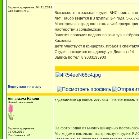
Зарегистрирован: 04.11.2019
Сообщения: 1
Вокально-театральная студия БИС приглашает н
лет. Набор ведется в 3 группы: 3-4 года, 5-6, 7-1
Мастерская эстрадного вокала Фейерверк пригл
мастерству и сольфеджио
Занятия проводит педагог по вокалу и актёрс
Киселева
Дети участвуют в концертах, играют в спектак
Студия находится по адресу: ул. Дианова 14
Запись по тел: 8 9083193903
Вернуться к началу
Анна мама Натали
Добавлено: Ср Ноя 06, 2019 0:11
Re: Re: Вокально-
Новый знакомый
На фото : одна из многих шикарных постаново
Зарегистрирован:
07.05.2012
Мы ходим в вокально- театральную студию БИС
Сообщения: 41