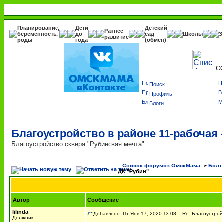
Планирование,
Дети
Детский
Раннее
беременность,
до
сад
Школы
З
развитие
роды
года
(обмен)
С
Поиск
Профиль
Блоги
Благоустройство в районе 11-рабочая 
Благоустройство сквера "Рубиновая мечта"
Список форумов ОмскМама
->
Болт
ДК "Рубин"
Автор
Сообщение
lilinda
Добавлено: Пт Янв 17, 2020 18:08
Re: Благоустройс
Должник