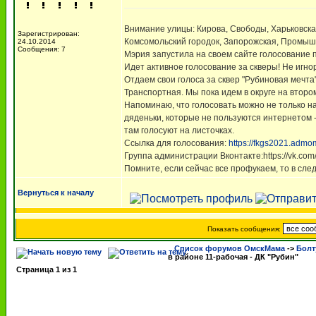
Внимание улицы: Кирова, Свободы, Харьковская
Зарегистрирован:
Комсомольский городок, Запорожская, Промыш
24.10.2014
Сообщения: 7
Мэрия запустила на своем сайте голосование п
Идет активное голосование за скверы! Не игно
Отдаем свои голоса за сквер "Рубиновая мечта
Транспортная. Мы пока идем в округе на второ
Напоминаю, что голосовать можно не только на
дяденьки, которые не пользуются интернетом -
там голосуют на листочках.
Ссылка для голосования:
https://fkgs2021.admo
Группа администрации Вконтакте:https://vk.c
Помните, если сейчас все профукаем, то в сле
Вернуться к началу
Показать сообщения:
Список форумов ОмскМама
->
Болт
в районе 11-рабочая - ДК "Рубин"
Страница
1
из
1