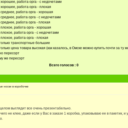
а хорошее, работа орга - с недочетами
 хорошее, работа орга - плохая
а среднее, работа орга - хорошая
 среднее, работа орга - с недочетами
 среднее, работа орга - плохая
 плохое, работа орга - хорошая
 плохое, работа орга - с недочетами
 плохое, работа орга - плохая
 только транспортные большие
только цена товара высокая (как казалось, в Омске можно купить почти за ту ж
 но пересорт
ому же пересорт
Всего голосов : 0
е носки в коробочке
в целом выглядит все очень презентабельно.
го не клею, даже если у Вас в заказе 1 коробка, упаковываю ее в пакетик, и у
о.