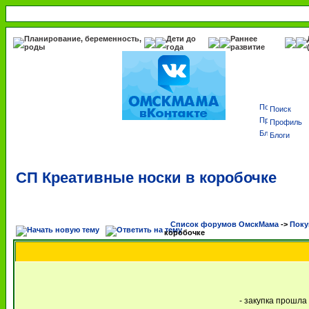
Планирование, беременность,
Дети до
Раннее
роды
года
развитие
Поиск
Профиль
Блоги
СП Креативные носки в коробочке
Список форумов ОмскМама
->
Поку
коробочке
- закупка прошла