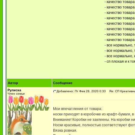
- качество товар
- качество товара
- качество товар
- качество товара
- качество товара
- качество товара
- качество товара
- качество товара
- все нормально,
- все нормально, 
- все нормально,
- сп плохая и к т
Автор
Сообщение
Рулиска
Добавлено: Пт Фев 28, 2020 0:33
Re: СП Креативны
Член семьи
Мои впечатления от товара:
носки приходят в коробочке из крафт-бумаги, 
Внимание! Коробки не заклеены. На коробки ниче
Носки красивые, полностью соответствуют фот
Вязка ровная.