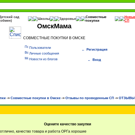
Детский сад
Совместные
Новы
Школы
Здоровье
(обмен)
покупки
СП
ОмскМама
СОВМЕСТНЫЕ ПОКУПКИ В ОМСКЕ
Пользователи
Регистрация
Личные сообщения
Новости из блогов
Вход
пки
->
Cовместные покупки в Омске
->
Отзывы по проведенным СП
->
ОТЗЫВЫ Н
Оцените качество закупки
 отлично, качество товара и работа ОРГа хорошие