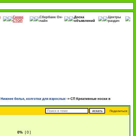
е
Скоро
Сбербанк Он-
Доска
Центры
СТОП
лайн
объявлений
раздач
ижнее белье, колготки для взрослых
->
СП Креативные носки в
Поделиться:
0%
[ 0 ]