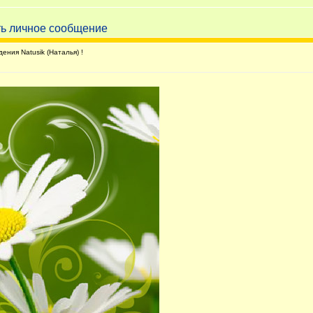
ния Natusik (Наталья) !