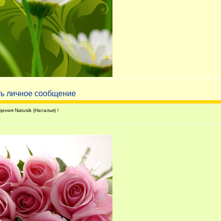
ния Natusik (Наталья) !