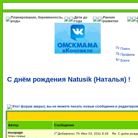
Планирование, беременность,
Дети до
Раннее
роды
года
развитие
Поиск
Профиль
Блоги
С днём рождения Natusik (Наталья) !
Автор
Сообщение
muspage
Добавлено: Пт Июн 03, 2011 8:29
Re: С днём рожден
Член семьи