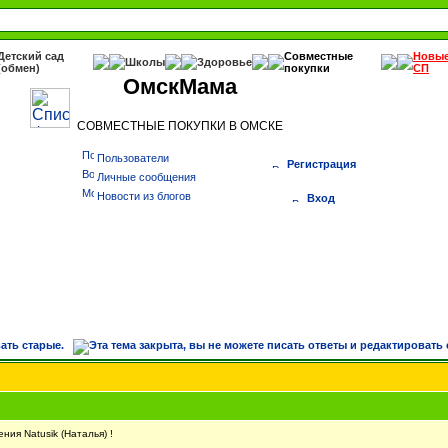
Детский сад
Совместные
Новы
Школы
Здоровье
(обмен)
покупки
СП
ОмскМама
СОВМЕСТНЫЕ ПОКУПКИ В ОМСКЕ
Пользователи
Регистрация
Личные сообщения
Новости из блогов
Вход
ия Natusik (Наталья) !