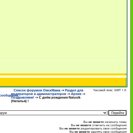
Список форумов ОмскМама
->
Раздел для
Часовой пояс: GMT + 6
модераторов и администраторов
->
Архив
->
Поздравляем!
->
С днём рождения Natusik
(Наталья) !
Вы
не можете
начинать темы
Вы
не можете
отвечать на сообщения
Вы
не можете
редактировать свои сообщения
Вы
не можете
удалять свои сообщения