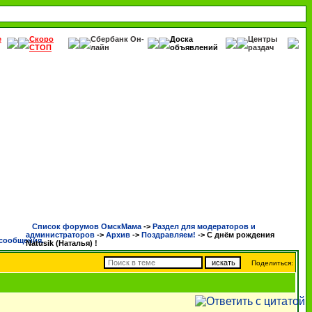
е
Скоро
Сбербанк Он-
Доска
Центры
СТОП
лайн
объявлений
раздач
Список форумов ОмскМама
->
Раздел для модераторов и
администраторов
->
Архив
->
Поздравляем!
->
С днём рождения
Natusik (Наталья) !
Поделиться: