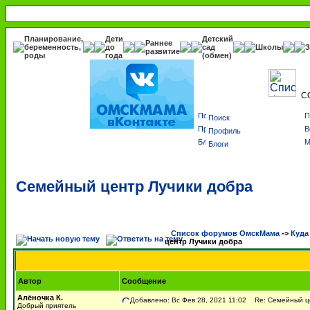
Планирование,
Дети
Детский
Раннее
беременность,
до
сад
Школы
З
развитие
роды
года
(обмен)
С
Поиск
Профиль
Блоги
Семейный центр Лучики добра
Список форумов ОмскМама
->
Куда
центр Лучики добра
Автор
Сообщение
Алёночка К.
Добавлено: Вс Фев 28, 2021 11:02
Re: Семейный це
Добрый приятель