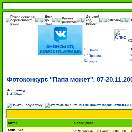
Планирование,
Дети
Детский
Раннее
беременность,
до
сад
Школы
З
развитие
роды
года
(обмен)
С
Поиск
Профиль
Блоги
Фотоконкурс "Папа может". 07-20.11.20
На страницу
1
,
2
След.
Автор
Сообщение
Ташенька
Добавлено: Сб Ноя 07, 2009 21:03
Re