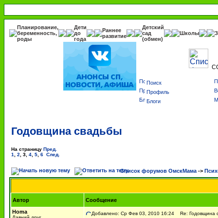
Планирование,
Дети
Детский
Раннее
беременность,
до
сад
Школы
З
развитие
роды
года
(обмен)
С
Поиск
Профиль
Блоги
Годовщина свадьбы
На страницу
Пред.
1
,
2
,
3
,
4
,
5
,
6
След.
Список форумов ОмскМама
->
Псих
Автор
Сообщение
Homa
Добавлено: Ср Фев 03, 2010 16:24
Re: Годовщина 
Давний друг