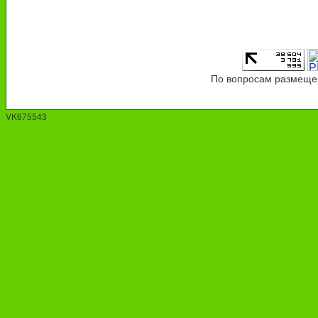
По вопросам размещен
VK675543