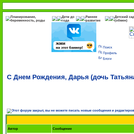
Планирование,
Дети до
Раннее
Детский са
беременность, роды
года
развитие
(обмен)
Поиск
Профиль
Блоги
С Днем Рождения, Дарья (дочь Татьяна
Автор
Сообщение