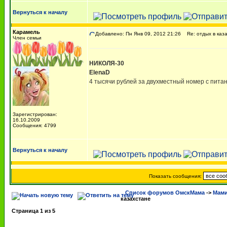
Вернуться к началу
Карамель
Добавлено: Пн Янв 09, 2012 21:26
Re: отдых в каз
Член семьи
НИКОЛЯ-30
ElenaD
4 тысячи рублей за двухместный номер с пита
Зарегистрирован:
16.10.2009
Сообщения: 4799
Вернуться к началу
Показать сообщения:
Список форумов ОмскМама
->
Мами
казахстане
Страница
1
из
5