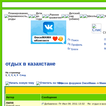
Планирование,
Дети
Детский
Раннее
беременность,
до
сад
Школы
З
развитие
роды
года
(обмен)
С
Поиск
Профиль
Блоги
отдых в казахстане
На страницу
1
,
2
,
3
,
4
,
5
След.
Список форумов ОмскМама
->
Мами
Автор
Сообщение
ЛИЛЯ
Добавлено: Пт Июл 08, 2011 13:32
Re: отдых в каз
Давний друг