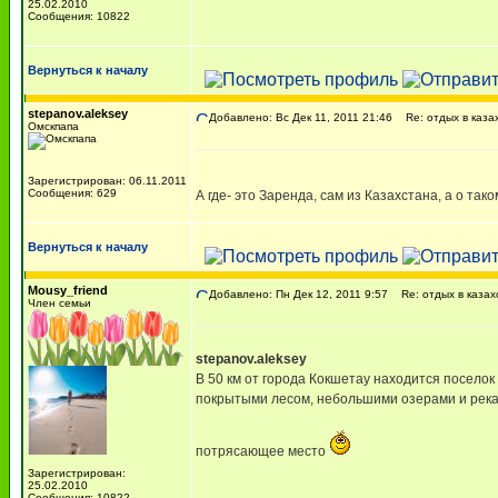
25.02.2010
Сообщения: 10822
Вернуться к началу
stepanov.aleksey
Добавлено: Вс Дек 11, 2011 21:46
Re: отдых в каза
Омскпапа
Зарегистрирован: 06.11.2011
Сообщения: 629
А где- это Заренда, сам из Казахстана, а о та
Вернуться к началу
Mousy_friend
Добавлено: Пн Дек 12, 2011 9:57
Re: отдых в казах
Член семьи
stepanov.aleksey
В 50 км от города Кокшетау находится посело
покрытыми лесом, небольшими озерами и рек
потрясающее место
Зарегистрирован:
25.02.2010
Сообщения: 10822