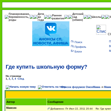
Планирование,
Дети
Детский
Раннее
беременность,
до
сад
Школы
З
развитие
роды
года
(обмен)
С
Поиск
Профиль
Блоги
Где купить школьную форму?
На страницу
1
,
2
,
3
,
4
След.
Список форумов ОмскМама
->
Мами
Автор
Сообщение
Мамсик
Добавлено: Пт Июл 22, 2011 20:44
Re: Где купи