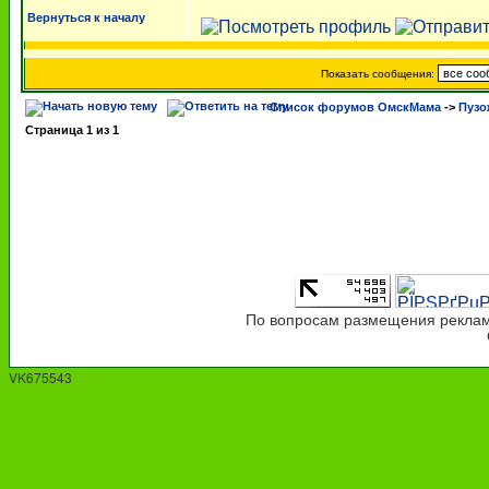
Вернуться к началу
Показать сообщения:
Список форумов ОмскМама
->
Пузо
Страница
1
из
1
По вопросам размещения рекламы
VK675543