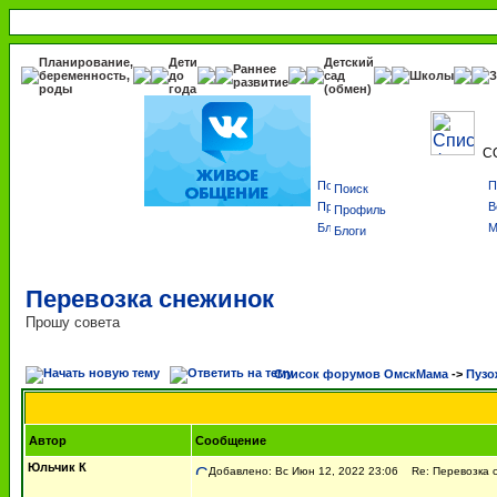
Планирование,
Дети
Детский
Раннее
беременность,
до
сад
Школы
З
развитие
роды
года
(обмен)
С
Поиск
Профиль
Блоги
Перевозка снежинок
Прошу совета
Список форумов ОмскМама
->
Пузо
Автор
Сообщение
Юльчик К
Добавлено: Вс Июн 12, 2022 23:06
Re: Перевозка 