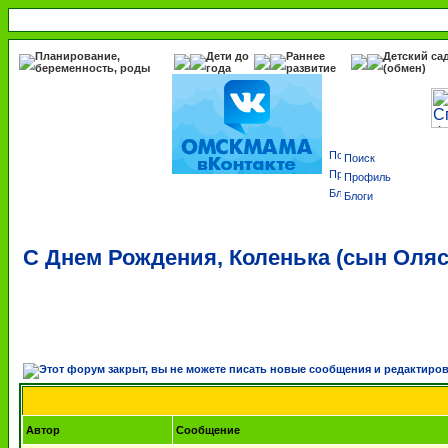
Планирование,
Дети до
Раннее
Детский са
беременность, роды
года
развитие
(обмен)
Поиск
Профиль
Блоги
С Днем Рождения, Коленька (сын Оляс
Автор
Сообщение