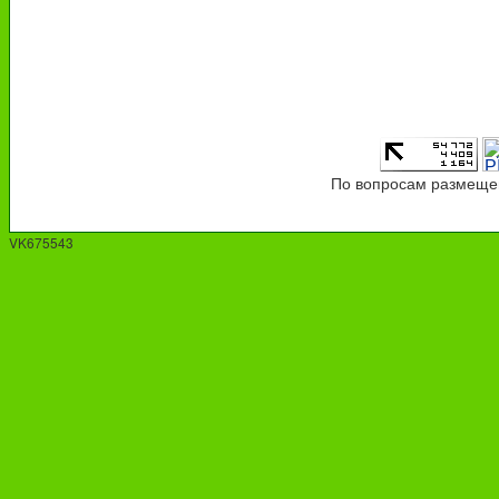
По вопросам размещен
VK675543