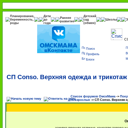
Планирование,
Дети
Детский
Раннее
беременность,
до
сад
Школы
З
развитие
роды
года
(обмен)
С
Поиск
Профиль
Блоги
СП Conso. Верхняя одежда и трикотаж
Список форумов ОмскМама
->
Поку
для взрослых
->
СП Conso. Верхняя о
О