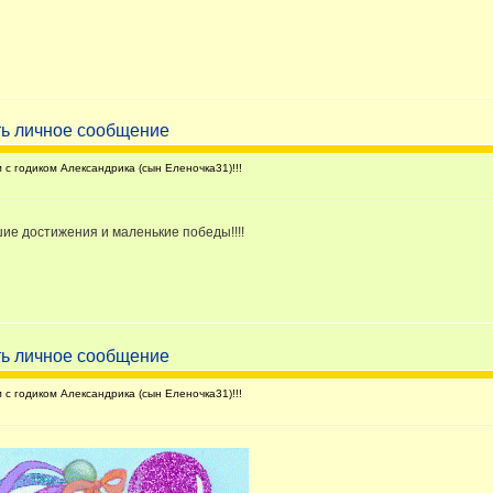
с годиком Александрика (сын Еленочка31)!!!
шие достижения и маленькие победы!!!!
с годиком Александрика (сын Еленочка31)!!!