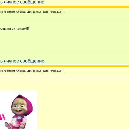
с годиком Александрика (сын Еленочка31)!!!
овыми сильным!!!
с годиком Александрика (сын Еленочка31)!!!