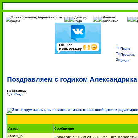
Планирование, беременность,
Дети до
Раннее
роды
года
развитие
Поиск
Профиль
Блоги
Поздравляем с годиком Александрика 
На страницу
1
,
2
След.
Автор
Сообщение
Len4ik_K
Добавлено: Пн Авг 29, 2011 9:57
Re: Поздравляем с 