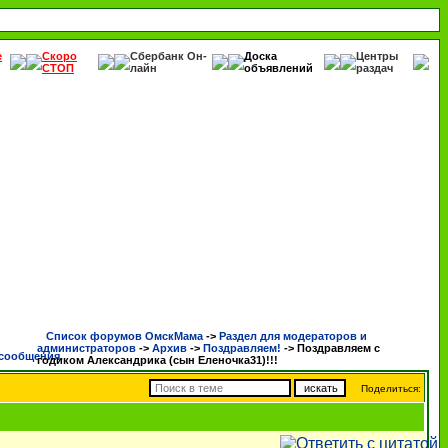
е
Скоро
Сбербанк Он-
Доска
Центры
СТОП
лайн
объявлений
раздач
Список форумов ОмскМама
->
Раздел для модераторов и
администраторов
->
Архив
->
Поздравляем!
->
Поздравляем с
годиком Александрика (сын Еленочка31)!!!
Поделиться: