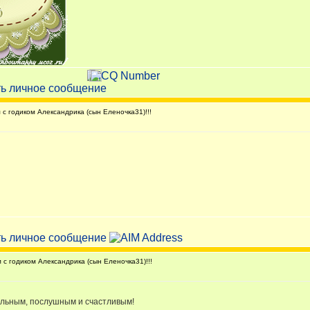
 годиком Александрика (сын Еленочка31)!!!
с годиком Александрика (сын Еленочка31)!!!
ильным, послушным и счастливым!