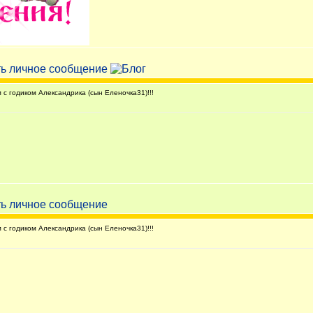
с годиком Александрика (сын Еленочка31)!!!
с годиком Александрика (сын Еленочка31)!!!