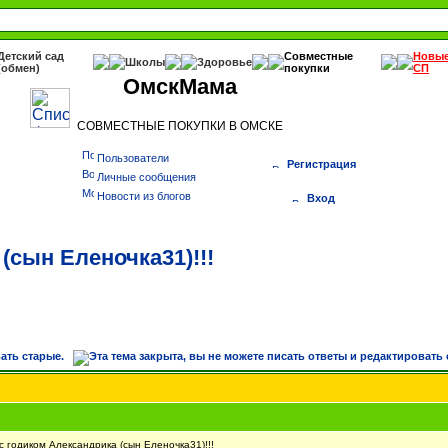
Детский сад
Совместные
Новы
Школы
Здоровье
(обмен)
покупки
СП
ОмскМама
СОВМЕСТНЫЕ ПОКУПКИ В ОМСКЕ
Пользователи
Регистрация
Личные сообщения
Новости из блогов
Вход
(сын Еленочка31)!!!
годиком Александрика (сын Еленочка31)!!!