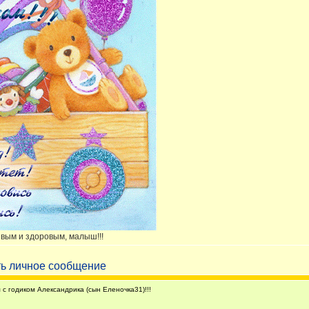
ивым и здоровым, малыш!!!
 годиком Александрика (сын Еленочка31)!!!