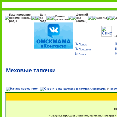
Планирование,
Дети
Детский
Раннее
беременность,
до
сад
Школы
З
развитие
роды
года
(обмен)
С
Поиск
Профиль
Блоги
Меховые тапочки
Список форумов ОмскМама
->
Поку
О
- закупка прошла отлично, качество товара 