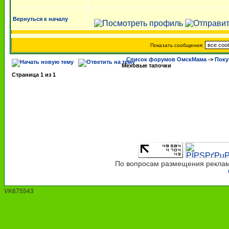
Вернуться к началу
Показать сообщения:
Список форумов ОмскМама
->
Поку
Меховые тапочки
Страница
1
из
1
По вопросам размещения рекламы
VK675543