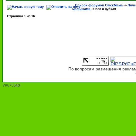
Список форумов ОмскМама
->
Ляле
малышами
->
все о зубках
Страница
1
из
16
По вопросам размещения рекламы
VK675543