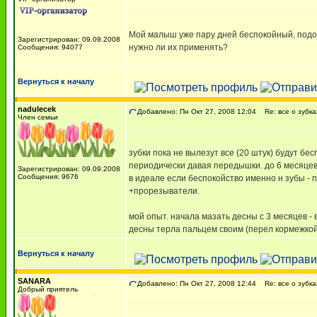
Мой малыш уже пару дней беспокойный, подоз
Зарегистрирован: 09.09.2008
нужно ли их применять?
Сообщения: 94077
Вернуться к началу
nadulecek
Добавлено: Пн Окт 27, 2008 12:04
Re: все о зубка
Член семьи
зубки пока не вылезут все (20 штук) будут бес
периодически давая передышки. до 6 месяцев
Зарегистрирован: 09.09.2008
Сообщения: 9676
в идеале если беспокойство именно н зубы - п
+прорезыватели.
мой опыт. начала мазать десны с 3 месяцев - 
десны терла пальцем своим (перел кормежкой, 
Вернуться к началу
SANARA
Добавлено: Пн Окт 27, 2008 12:44
Re: все о зубка
Добрый приятель