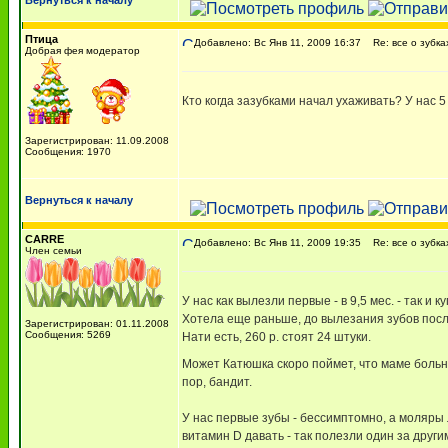
Вернуться к началу
Птица
Добавлено: Вс Янв 11, 2009 16:37
Re: все о зубка
Добрая фея модератор
Кто когда зазубками начал ухаживать? У нас 5 
Зарегистрирован: 11.09.2008
Сообщения: 1970
Вернуться к началу
CARRE
Добавлено: Вс Янв 11, 2009 19:35
Re: все о зубка
Член семьи
У нас как вылезли первые - в 9,5 мес. - так и
Хотела еще раньше, до вылезания зубов после
Зарегистрирован: 01.11.2008
Сообщения: 5269
Нати есть, 260 р. стоят 24 штуки.
Может Катюшка скоро поймет, что маме больно.
пор, бандит.
У нас первые зубы - бессимптомно, а моляры л
витамин D давать - так полезли один за други