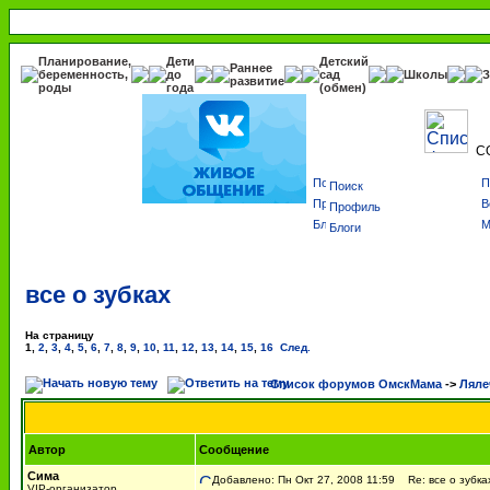
Планирование,
Дети
Детский
Раннее
беременность,
до
сад
Школы
З
развитие
роды
года
(обмен)
С
Поиск
Профиль
Блоги
все о зубках
На страницу
1
,
2
,
3
,
4
,
5
,
6
,
7
,
8
,
9
,
10
,
11
,
12
,
13
,
14
,
15
,
16
След.
Список форумов ОмскМама
->
Ляле
Автор
Сообщение
Сима
Добавлено: Пн Окт 27, 2008 11:59
Re: все о зубка
VIP-организатор