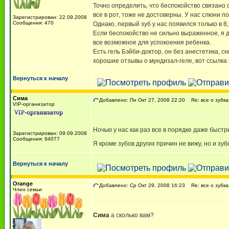
Точно определить, что беспокойство связано с
все в рот, тоже не достоверны. У нас слюни поб
Зарегистрирован: 22.09.2008
Сообщения: 470
Однако, первый зуб у нас появился только в 
Если беспокойство не сильно выраженное, я д
все возможное для успокоения ребенка.
Есть гель Бэйби-доктор, он без анестетика, 
хорошие отзывы о мундизал-геле, вот ссылка
Вернуться к началу
Сима
Добавлено: Пн Окт 27, 2008 22:20
Re: все о зубка
VIP-организатор
Ночью у нас как раз все в порядке даже быстре
Зарегистрирован: 09.09.2008
Сообщения: 94077
Я кроме зубов других причин не вижу, но и зу
Вернуться к началу
Orange
Добавлено: Ср Окт 29, 2008 16:23
Re: все о зубка
Член семьи
Сима
а сколько вам?