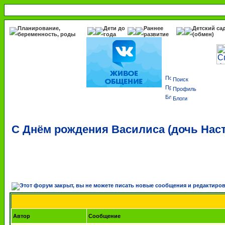
Планирование,
Дети до
Раннее
Детский са
беременность, роды
года
развитие
(обмен)
Поиск
Профиль
Блоги
С Днём рождения Василиса (дочь Нас
Автор
Сообщение