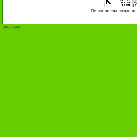
По вопросам размещен
VK675543