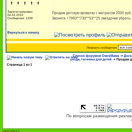
Зарегистрирован:
Продам детскую кроватку с матрасом 2000 руб.
04.02.2010
Звоните +7993**730**53**25 звездочки убрать.
Сообщения: 1339
Вернуться к началу
Показать сообщения:
Список форумов ОмскМама
->
Доск
ухода, гигиены для детей
->
Продам д
Страница
1
из
1
По вопросам размещения рекламы
VK675543