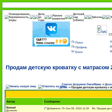
Планирование,
Дети
Детский
Раннее
беременность,
до
сад
Школы
З
развитие
роды
года
(обмен)
С
Поиск
Профиль
Блоги
Продам детскую кроватку с матрасом 2
Список форумов ОмскМама
->
Доск
детей
->
Продам детскую кроватку с м
Автор
Сообщение
Numari
Добавлено: Пт Сен 06, 2024 11:26
Re: Продам детск
Должник