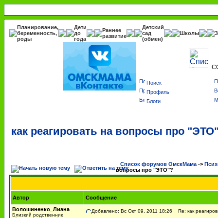
Планирование,
Дети
Детский
Раннее
беременность,
до
сад
Школы
З
развитие
роды
года
(обмен)
С
Поиск
Профиль
Блоги
как реагировать на вопросы про "ЭТО
Список форумов ОмскМама
->
Псих
вопросы про "ЭТО"?
Автор
Сообщение
Волошиненко_Лиана
Добавлено: Вс Окт 09, 2011 18:26
Re: как реагиров
Близкий родственник