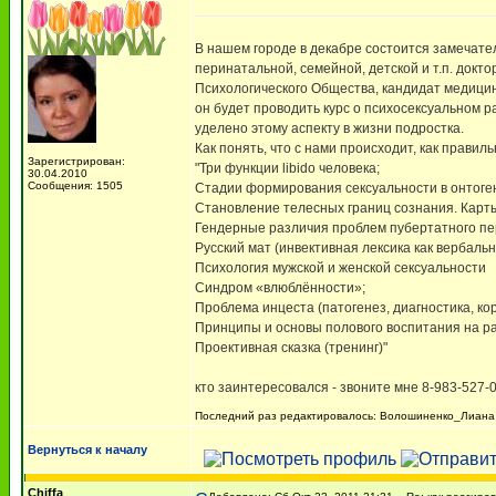
В нашем городе в декабре состоится замечате
перинатальной, семейной, детской и т.п. док
Психологического Общества, кандидат медицин
он будет проводить курс о психосексуальном р
уделено этому аспекту в жизни подростка.
Как понять, что с нами происходит, как правиль
Зарегистрирован:
"Три функции libido человека;
30.04.2010
Сообщения: 1505
Стадии формирования сексуальности в онтоге
Становление телесных границ сознания. Карты
Гендерные различия проблем пубертатного пе
Русский мат (инвективная лексика как вербаль
Психология мужской и женской сексуальности
Синдром «влюблённости»;
Проблема инцеста (патогенез, диагностика, ко
Принципы и основы полового воспитания на ра
Проективная сказка (тренинг)"
кто заинтересовался - звоните мне 8-983-527-
Последний раз редактировалось: Волошиненко_Лиана (В
Вернуться к началу
Chiffa