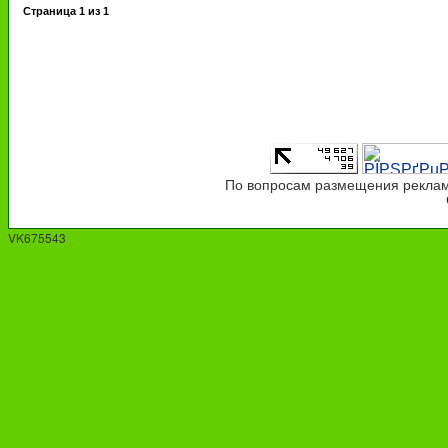
Страница
1
из
1
По вопросам размещения рекламы
VK675543