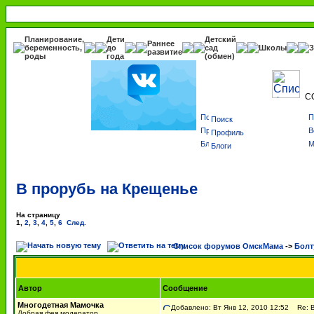
Планирование,
Дети
Детский
Раннее
беременность,
до
сад
Школы
З
развитие
роды
года
(обмен)
С
Поиск
Профиль
Блоги
В прорубь на Крещенье
На страницу
1
,
2
,
3
,
4
,
5
,
6
След.
Список форумов ОмскМама
->
Болт
Автор
Сообщение
Многодетная Мамочка
Добавлено: Вт Янв 12, 2010 12:52
Re: В
Добрая фея модератор