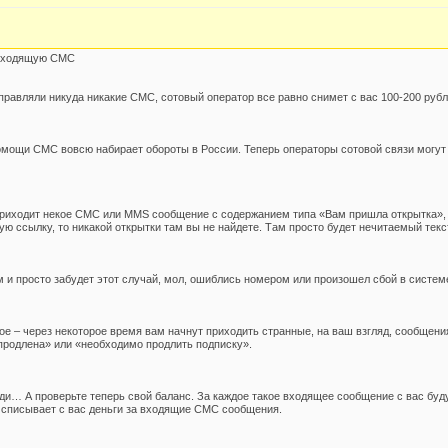
а входящую СМС
отправляли никуда никакие СМС, сотовый оператор все равно снимет с вас 100-200 
мощи СМС вовсю набирает обороты в России. Теперь операторы сотовой связи могу
приходит некое СМС или MMS сообщение с содержанием типа «Вам пришла открытка», 
ю ссылку, то никакой открытки там вы не найдете. Там просто будет нечитаемый текст
м и просто забудет этот случай, мол, ошиблись номером или произошел сбой в систем
е – через некоторое время вам начнут приходить странные, на ваш взгляд, сообщения 
продлена» или «необходимо продлить подписку».
и… А проверьте теперь свой баланс. За каждое такое входящее сообщение с вас будут
р списывает с вас деньги за входящие СМС сообщения.