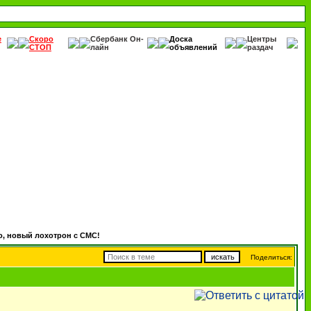
е
Скоро
Сбербанк Он-
Доска
Центры
СТОП
лайн
объявлений
раздач
, новый лохотрон с СМС!
Поделиться: