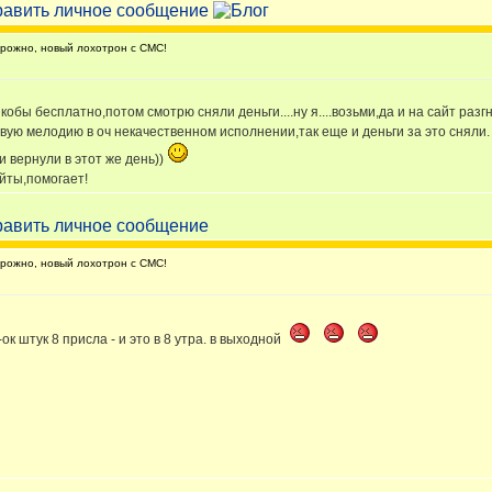
ожно, новый лохотрон с СМС!
кобы бесплатно,потом смотрю сняли деньги....ну я....возьми,да и на сайт раз
вую мелодию в оч некачественном исполнении,так еще и деньги за это сняли.
и вернули в этот же день))
айты,помогает!
ожно, новый лохотрон с СМС!
к штук 8 присла - и это в 8 утра. в выходной