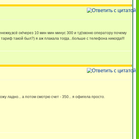
нежку,всё ок!через 10 мин мин минус 300 и тд!звоню оператору почему
 тариф такой был?) я аж плакала тогда...больше с телефона никогда!!!
ожу ладно... а потом смотрю счет - 350... я офигела просто.