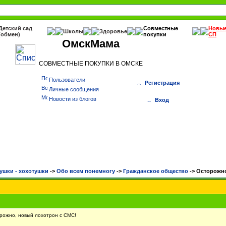
Детский сад
Совместные
Новы
Школы
Здоровье
(обмен)
покупки
СП
ОмскМама
СОВМЕСТНЫЕ ПОКУПКИ В ОМСКЕ
Пользователи
Регистрация
Личные сообщения
Новости из блогов
Вход
ушки - хохотушки
->
Обо всем понемногу
->
Гражданское общество
->
Осторожно
ожно, новый лохотрон с СМС!