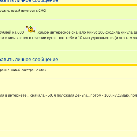
ожно, новый лохотрон с СМС!
 рублей на 600
,самое интересное сначало минус 100,сходила кинула де
м списываются в течении суток...вот тебе и 10 мин удовольствия(и что там за
ожно, новый лохотрон с СМС!
а в интернете... сначала - 50, я положила деньги... потом - 100, ну думаю, пол