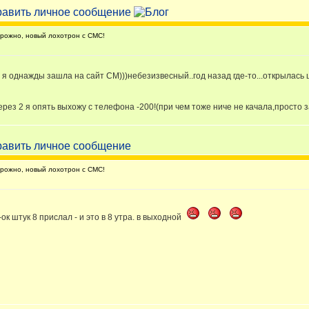
ожно, новый лохотрон с СМС!
 я однажды зашла на сайт СМ)))небезизвесный..год назад где-то...открылась 
ез 2 я опять выхожу с телефона -200!(при чем тоже ниче не качала,просто зашл
ожно, новый лохотрон с СМС!
ок штук 8 прислал - и это в 8 утра. в выходной