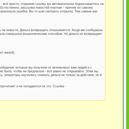
 - всё просто, открывая ссылку вы автоматически подписываетесь на
. Естественно, рассылка новостей платная – причем по самому
о произошла ошибка. Вы то шли смотреть открытку. Тем самым вас
сь на новости. Деньги возвращать отказываются. Когда им сообщаешь
а была совершена мошенническим способом. Но деньги не возвращают
ет жалоб).
сообщения, которые вы получили от незнакомых вам людей и с
не было, чтобы ни предлагали - все равно не открывайте. Этим вы
, операторы научились снимать деньги не только за действие, но и
прочитают и не попадаются на это. Ссылка -