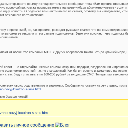
огда вы открываете ссылку из подозрительного сообщения типа «Вам пришла открытка»
ычно порно сайта), или же подписываетесь на какие-нибудь абсолютно «левые» услуги
за одну новость. О подписке вам никто ничего не скажет, поэтому вы и подумаете, чт
м без вашего на то согласия.
ору с претензией, он, как правило, разведет руками и скажет, что вы сами подписали
, что вы сами ее открыли и тем самым подписались. Этим они признают, что подписк
 мошенников.
пают от абонентов компании МТС. У других операторов такого нет (по крайней мере, н
ой совет – не открывайте никакие ссылки: открытки, подарки, поздравления и прочие 
 если номер короткий, т.е. не стандартный. Как бы интересно и заманчиво написано 
 и с вас будут списывать по 100-200 рублей за входящие СМС. Теперь, как выяснилось
оне всех своих родственников и знакомых. Сообщите им ссылку на эту статью, пусть 
hno-novyj-loxotron-s-sms.html
ожно больше людей!
rozhno-novyj-loxotron-s-sms.html