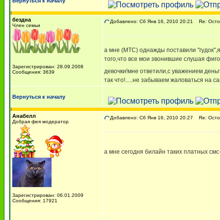
Вернуться к началу
бездна
Добавлено: Сб Янв 16, 2010 20:21
Re: Остор
Член семьи
а мне (МТС) однажды поставили "гудок",я
того,что все мои звонившие слушая фиго
Зарегистрирован: 28.09.2008
девочки!мне ответили,с уважением деньг
Сообщения: 3639
так что!.....не забываем жаловаться на с
Вернуться к началу
Анабелл
Добавлено: Сб Янв 16, 2010 20:27
Re: Остор
Добрая фея модератор
а мне сегодня билайн таких платных смс-о
Зарегистрирован: 06.01.2009
Сообщения: 17921