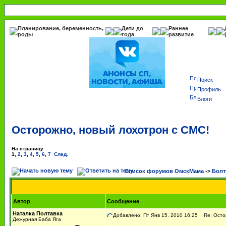
Планирование, беременность,
Дети до
Раннее
роды
года
развитие
Поиск
Профиль
Блоги
Осторожно, новый лохотрон с СМС!
На страницу
1
,
2
,
3
,
4
,
5
,
6
,
7
След.
Список форумов ОмскМама
->
Болт
Автор
Сообщение
Наталка Полтавка
Добавлено: Пт Янв 15, 2010 16:25
Re: Остор
Дежурная Баба Яга