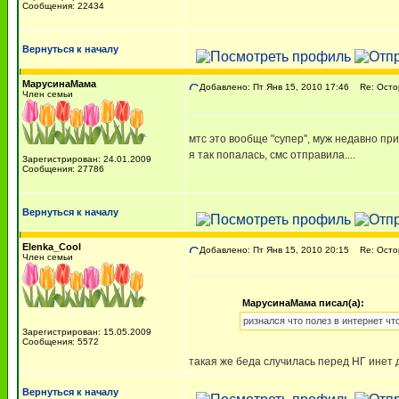
Сообщения: 22434
Вернуться к началу
МарусинаМама
Добавлено: Пт Янв 15, 2010 17:46
Re: Остор
Член семьи
мтс это вообще "супер", муж недавно приз
я так попалась, смс отправила....
Зарегистрирован: 24.01.2009
Сообщения: 27786
Вернуться к началу
Elenka_Cool
Добавлено: Пт Янв 15, 2010 20:15
Re: Остор
Член семьи
МарусинаМама писал(а):
ризнался что полез в интернет что
Зарегистрирован: 15.05.2009
Сообщения: 5572
такая же беда случилась перед НГ инет
Вернуться к началу