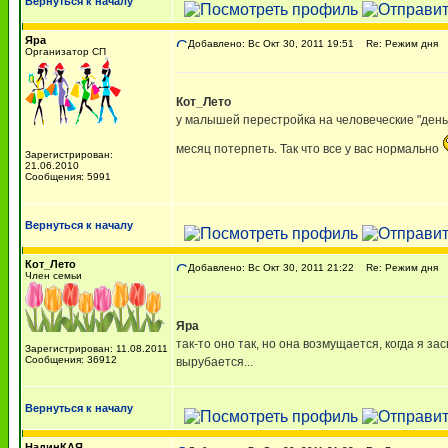
Вернуться к началу
Яра
Добавлено: Вс Окт 30, 2011 19:51
Re: Режим дня
Организатор СП
Кот_Лето
у малышей перестройка на человеческие "день
месяц потерпеть. Так что все у вас нормально
Зарегистрирован:
21.06.2010
Сообщения: 5991
Вернуться к началу
Кот_Лето
Добавлено: Вс Окт 30, 2011 21:22
Re: Режим дня
Член семьи
Яра
так-то оно так, но она возмущается, когда я за
Зарегистрирован: 11.08.2011
Сообщения: 36912
вырубается...
Вернуться к началу
НадинКАЯ