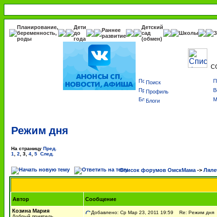
Планирование,
Дети
Детский
Раннее
беременность,
до
сад
Школы
З
развитие
роды
года
(обмен)
С
Поиск
Профиль
Блоги
Режим дня
На страницу
Пред.
1
,
2
,
3
,
4
,
5
След.
Список форумов ОмскМама
->
Ляле
Автор
Сообщение
Козина Мария
Добавлено: Ср Мар 23, 2011 19:59
Re: Режим дня
Добрый приятель