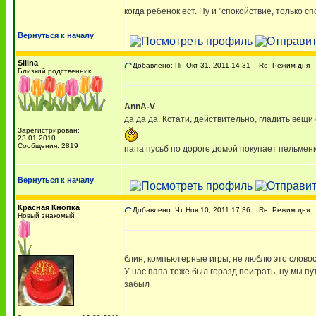
когда ребенок ест. Ну и "спокойствие, только с
Вернуться к началу
Silina
Добавлено: Пн Окт 31, 2011 14:31
Re: Режим дня
Близкий родственник
AnnA-V
да да да. Кстати, действительно, гладить ве
Зарегистрирован:
23.01.2010
Сообщения: 2819
папа пусьб по дороге домой покупает пельмени 
Вернуться к началу
Красная Кнопка
Добавлено: Чт Ноя 10, 2011 17:36
Re: Режим дня
Новый знакомый
блин, компьютерные игры, не люблю это слов
У нас папа тоже был горазд поиграть, ну мы п
забыл