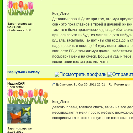
Кот_Лето
Девчонки правы! Даже при том, что муж предп
Зарегистрирован:
сон - это пока главное в твоей и дочиной жиз
02.04.2010
так что я была практически одна с дитём часик
Сообщения: 868
приносила что-нибудь из магазина, что-нибудь
кушала, засыпала. Так вот - ты спи когда дочь
надо просить о помощи! И мужу попытайся спок
важности ГВ, о том как муж должен заботиться 
посмотрит цены на смеси. Вобщем удачи тебе, 
воспитании весьма расплывчата.
Вернуться к началу
НадинКАЯ
Добавлено: Вс Окт 30, 2011 22:51
Re: Режим дня
Член семьи
Кот_Лето
девочки правы, главное спать, забей на все де
несовпадают, у меня просто небыло возможност
воспринемает и тоже психует, все возрастает 
Зарегистрирован:
21.05.2010