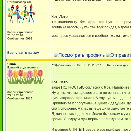
Организатор СП
Кот_Лето
к сожалению тут без вариантов. Нужно на время
всегда казалось, ну как так, муж придет, а до
Зарегистрирован:
21.06.2010
месяц все устаканиться и вообще -
мама тоже 
Сообщения: 5991
Вернуться к началу
Silina
Добавлено: Вс Окт 30, 2011 22:16
Re: Режим дня
Близкий родственник
Кот_Лето
ваще ПОЛНОСТЬЮ согласна с
Яра
. Наплюйте 
Зарегистрирован:
Ну и что, что вы в декрете, это не означает ч
23.01.2010
пусть заранее привыкает. А еду пусть по дороге
Сообщения: 2819
Привлеките к прогулкам бабушек и дедушек. Ду
спят, спокойно. А счас вы еще дитя замотаете в
Я, лично , так и делала. Иначе бы совсем с ум
время. У подруги муж первые пол года сам готов
И главное СПИТЕ! Поверьте все прибудет пото