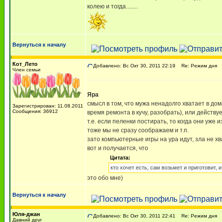
колею и тогда........
Вернуться к началу
Кот_Лето
Добавлено: Вс Окт 30, 2011 22:19
Re: Режим дня
Член семьи
Яра
смысл в том, что мужа ненадолго хватает в до
Зарегистрирован: 11.08.2011
Сообщения: 36912
время ремонта в кучу, разобрать), или действу
т.е. если пеленки постирать, то когда они уже 
тоже мы не сразу соображаем и т.п.
зато компьютерные игры на ура идут, зла не хва
вот и получается, что
Цитата:
кто хочет есть, сам возьмет и приготовит, 
это обо мне)
Вернуться к началу
Юля-джан
Добавлено: Вс Окт 30, 2011 22:41
Re: Режим дня
Давний друг