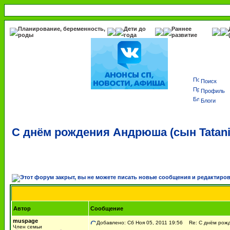
Планирование, беременность,
Дети до
Раннее
роды
года
развитие
Поиск
Профиль
Блоги
С днём рождения Андрюша (сын Tatanit
Автор
Сообщение
muspage
Добавлено: Сб Ноя 05, 2011 19:56
Re: С днём рожде
Член семьи