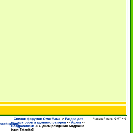
Список форумов ОмскМама
->
Раздел для
Часовой пояс: GMT + 6
модераторов и администраторов
->
Архив
->
Поздравляем!
->
С днём рождения Андрюша
(сын Tatanita)!