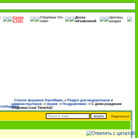
е
Скоро
Сбербанк Он-
Доска
Центры
СТОП
лайн
объявлений
раздач
Список форумов ОмскМама
->
Раздел для модераторов и
администраторов
->
Архив
->
Поздравляем!
->
С днём рождения
Андрюша (сын Tatanita)!
Поделиться: