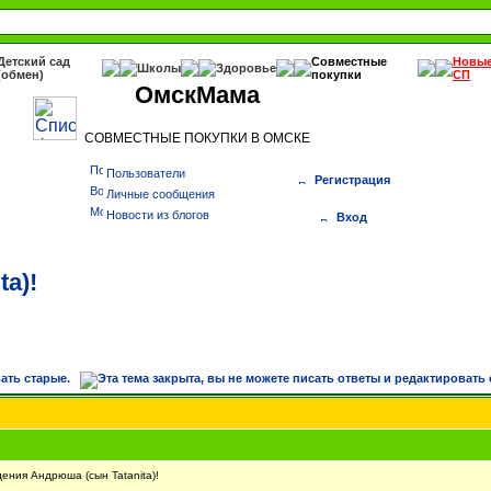
Детский сад
Совместные
Новы
Школы
Здоровье
(обмен)
покупки
СП
ОмскМама
СОВМЕСТНЫЕ ПОКУПКИ В ОМСКЕ
Пользователи
Регистрация
Личные сообщения
Новости из блогов
Вход
a)!
ния Андрюша (сын Tatanita)!