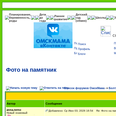
Планирование,
Дети
Детский
Раннее
беременность,
до
сад
Школы
З
развитие
роды
года
(обмен)
С
Поиск
Профиль
Блоги
Фото на памятник
Список форумов ОмскМама
->
Болт
Автор
Сообщение
anna.terno
Добавлено: Ср Июн 03, 2026 16:54
Re: Фото на па
Новый знакомый