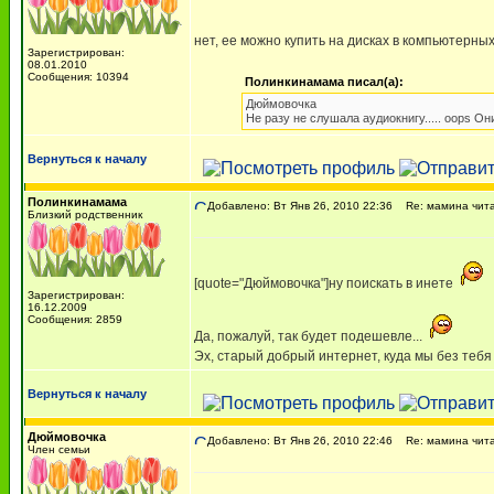
нет, ее можно купить на дисках в компьютерны
Зарегистрирован:
08.01.2010
Сообщения: 10394
Полинкинамама писал(а):
Дюймовочка
Не разу не слушала аудиокнигу..... oops О
Вернуться к началу
Полинкинамама
Добавлено: Вт Янв 26, 2010 22:36
Re: мамина чита
Близкий родственник
[quote="Дюймовочка"]ну поискать в инете
Зарегистрирован:
16.12.2009
Сообщения: 2859
Да, пожалуй, так будет подешевле...
Эх, старый добрый интернет, куда мы без тебя с
Вернуться к началу
Дюймовочка
Добавлено: Вт Янв 26, 2010 22:46
Re: мамина чита
Член семьи