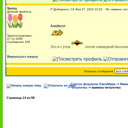
Sunny
Добавлено: Сб Фев 27, 2010 13:20
Re: мамина чит
Добрый приятель
Анабелл
Зарегистрирован:
27.12.2009
Сообщения: 258
Это я с утра
, после очередной бессонн
Вернуться к началу
Показать сообщения:
Список форумов ОмскМама
->
Мами
>
Читалочка
->
мамина читалочка
Страница
14
из
58