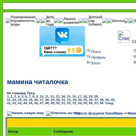
Планирование,
Дети
Детский
Раннее
беременность,
до
сад
Школы
З
развитие
роды
года
(обмен)
С
Поиск
Профиль
Блоги
мамина читалочка
На страницу
Пред.
1
,
2
,
3
,
4
,
5
,
6
,
7
,
8
,
9
,
10
,
11
,
12
,
13
,
14
,
15
,
16
,
17
,
18
,
19
,
20
,
21
,
22
,
23
,
24
,
25
,
26
,
27
,
28
,
29
,
30
,
31
,
32
,
33
,
34
,
35
,
36
,
37
,
38
,
39
,
40
,
41
,
42
,
43
,
44
,
45
,
46
,
47
,
48
,
49
,
50
,
51
,
52
,
53
,
54
,
55
,
56
,
57
,
58
След.
Список форумов ОмскМама
->
Мами
Автор
Сообщение