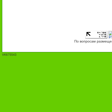
По вопросам размещен
VK675543