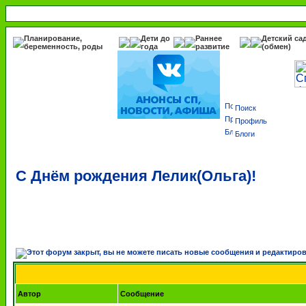
Планирование,
Дети до
Раннее
Детский са
беременность, роды
года
развитие
(обмен)
Поиск
Профиль
Блоги
С Днём рождения Лелик(Ольга)!
Автор
Сообщение