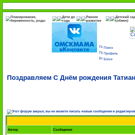
Планирование,
Дети до
Раннее
Детский са
беременность, роды
года
развитие
(обмен)
Поиск
Профиль
Блоги
Поздравляем С Днём рождения Татианк
Автор
Сообщение