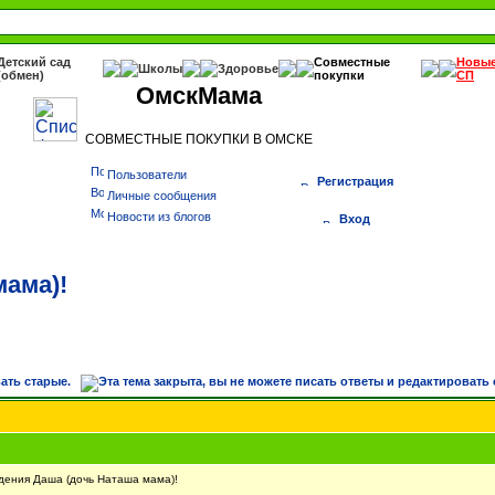
Детский сад
Совместные
Новы
Школы
Здоровье
(обмен)
покупки
СП
ОмскМама
СОВМЕСТНЫЕ ПОКУПКИ В ОМСКЕ
Пользователи
Регистрация
Личные сообщения
Новости из блогов
Вход
мама)!
ения Даша (дочь Наташа мама)!